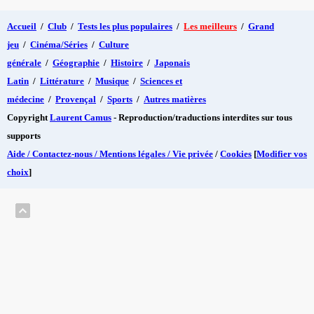
Accueil
/
Club
/
Tests les plus populaires
/
Les meilleurs
/
Grand
jeu
/
Cinéma/Séries
/
Culture
générale
/
Géographie
/
Histoire
/
Japonais
Latin
/
Littérature
/
Musique
/
Sciences et
médecine
/
Provençal
/
Sports
/
Autres matières
Copyright
Laurent Camus
- Reproduction/traductions interdites sur tous
supports
Aide / Contactez-nous / Mentions légales / Vie privée
/
Cookies
[
Modifier vos
choix
]