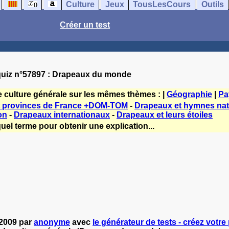
Culture
Jeux
TousLesCours
Outils
Créer un test
uiz n°57897 : Drapeaux du monde
e culture générale sur les mêmes thèmes : |
Géographie
|
Pa
t provinces de France +DOM-TOM
-
Drapeaux et hymnes na
on
-
Drapeaux internationaux
-
Drapeaux et leurs étoiles
uel terme pour obtenir une explication...
-2009 par
anonyme
avec
le générateur de tests - créez votre 