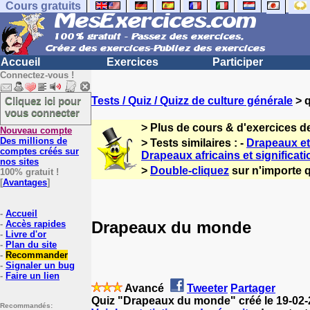
Cours gratuits
Accueil
Exercices
Participer
Connectez-vous !
Cliquez ici pour
Tests / Quiz / Quizz de culture générale
> q
vous connecter
> Plus de cours & d'exercices d
Nouveau compte
Des millions de
> Tests similaires : -
Drapeaux e
comptes créés sur
Drapeaux africains et significati
nos sites
>
Double-cliquez
sur n'importe q
100% gratuit !
[
Avantages
]
-
Accueil
Drapeaux du monde
-
Accès rapides
-
Livre d'or
-
Plan du site
-
Recommander
-
Signaler un bug
-
Faire un lien
Avancé
Tweeter
Partager
Quiz "Drapeaux du monde" créé le 19-02
Recommandés: