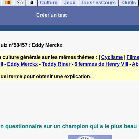
Culture
Jeux
TousLesCours
Outils
Créer un test
uiz n°58457 : Eddy Merckx
e culture générale sur les mêmes thèmes : |
Cyclisme
|
Film
ll
-
Eddy Merckx
-
Teddy Riner
-
6 femmes de Henry VIII
-
Abb
uel terme pour obtenir une explication...
un questionnaire sur un champion qui a le plus beau