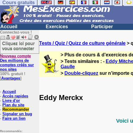
Cours gratuits
Accueil
Exercices
Participer
Connectez-vous !
Cliquez ici pour
Tests / Quiz / Quizz de culture générale
> q
vous connecter
> Plus de cours & d'exercices d
Nouveau compte
Des millions de
> Tests similaires : -
Eddy Mitche
comptes créés sur
Gaulle
nos sites
>
Double-cliquez
sur n'importe q
100% gratuit !
[
Avantages
]
-
Accueil
Eddy Merckx
-
Accès rapides
-
Livre d'or
-
Plan du site
-
Recommander
-
Signaler un bug
-
Faire un lien
Voici 
Recommandés: