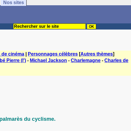
Nos sites
s de cinéma
|
Personnages célèbres
[
Autres thèmes
]
é Pierre (l')
-
Michael Jackson
-
Charlemagne
-
Charles de
 palmarès du cyclisme.