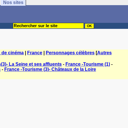
Nos sites
s de cinéma
|
France
|
Personnages célèbres
[
Autres
3)- La Seine et ses affluents
-
France -Tourisme (1)
-
s
-
France -Tourisme (3)- Châteaux de la Loire