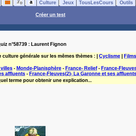
Culture
Jeux
TousLesCours
Outils
Créer un test
uiz n°58739 : Laurent Fignon
e culture générale sur les mêmes thèmes : |
Cyclisme
|
Film
villes
-
Monde-Planisphère
-
France- Relief
-
France-Fleuves(
es affluents
-
France-Fleuves(2)- La Garonne et ses affluent
uel terme pour obtenir une explication...