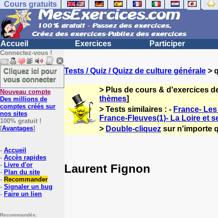
Cours gratuits
Accueil
Exercices
Participer
Connectez-vous !
Cliquez ici pour
Tests / Quiz / Quizz de culture générale
> q
vous connecter
> Plus de cours & d'exercices d
Nouveau compte
thèmes
]
Des millions de
comptes créés sur
> Tests similaires : -
France- Les 
nos sites
France-Fleuves(1)- La Loire et s
100% gratuit !
[
Avantages
]
>
Double-cliquez
sur n'importe q
-
Accueil
-
Accès rapides
-
Livre d'or
Laurent Fignon
-
Plan du site
-
Recommander
-
Signaler un bug
-
Faire un lien
Recommandés: