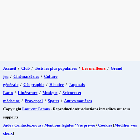
Accueil
/
Club
/
Tests les plus populaires
/
Les meilleurs
/
Grand
jeu
/
Cinéma/Séries
/
Culture
générale
/
Géographie
/
Histoire
/
Japonais
Latin
/
Littérature
/
Musique
/
Sciences et
médecine
/
Provençal
/
Sports
/
Autres matières
Copyright
Laurent Camus
- Reproduction/traductions interdites sur tous
supports
Aide / Contactez-nous / Mentions légales / Vie privée
/
Cookies
[
Modifier vos
choix
]