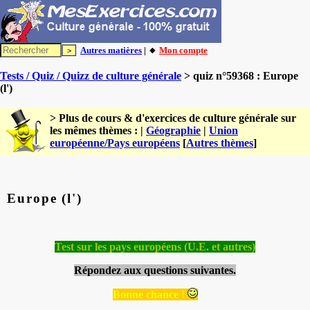
Autres matières
| 🔸
Mon compte
Tests / Quiz / Quizz de culture générale
> quiz n°59368 : Europe
(l')
> Plus de cours & d'exercices de culture générale sur
les mêmes thèmes : |
Géographie
|
Union
européenne/Pays européens
[
Autres thèmes
]
Europe (l')
Test sur les pays européens (U.E. et autres)
Répondez aux questions suivantes.
Bonne chance !