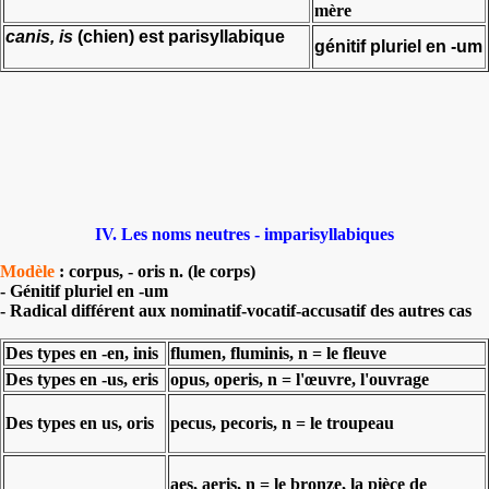
mère
canis, is
(chien) est parisyllabique
génitif pluriel en -
um
IV. Les noms neutres - imparisyllabiques
Modèle
: corpus, - oris n. (le corps)
- Génitif pluriel en -um
- Radical différent aux nominatif-vocatif-accusatif des autres cas
Des types en -en, inis
flumen, fluminis, n = le fleuve
Des types en -us, eris
opus, operis, n = l'œuvre, l'ouvrage
Des types en us, oris
pecus, pecoris, n = le troupeau
aes, aeris, n = le bronze, la pièce de