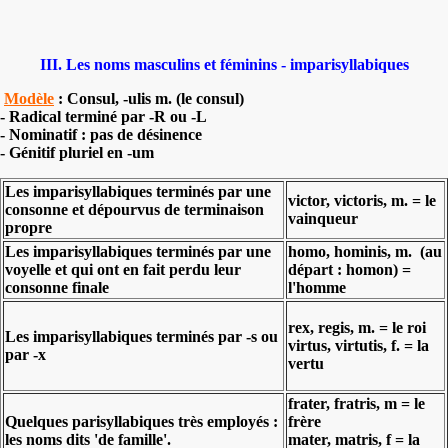
III. Les noms masculins et féminins - imparisyllabiques
Modèle
: Consul, -ulis m. (le consul)
- Radical terminé par -R ou -L
- Nominatif : pas de désinence
- Génitif pluriel en -um
Les imparisyllabiques terminés par une
victor, victoris, m. = le
consonne et dépourvus de terminaison
vainqueur
propre
Les imparisyllabiques terminés par une
homo, hominis, m. (au
voyelle et qui ont en fait perdu leur
départ : homon) =
consonne finale
l'homme
rex, regis, m. = le roi
Les imparisyllabiques terminés par -s ou
virtus, virtutis, f. = la
par -x
vertu
frater, fratris, m = le
Quelques parisyllabiques très employés :
frère
les noms dits 'de famille'.
mater, matris, f = la