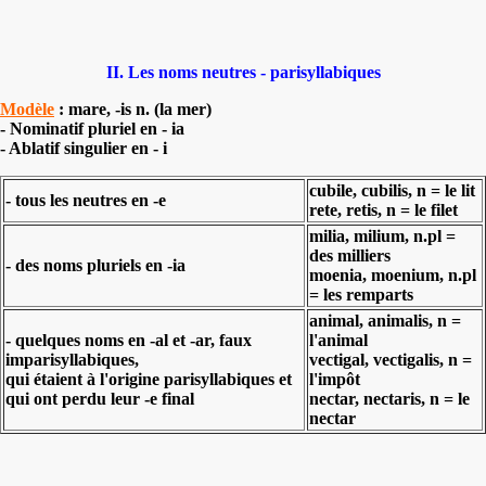
II. Les noms neutres - parisyllabiques
Modèle
: mare, -is n. (la mer)
- Nominatif pluriel en - ia
- Ablatif singulier en - i
cubile, cubilis, n = le lit
- tous les neutres en -e
rete, retis, n = le filet
milia, milium, n.pl =
des milliers
- des noms pluriels en -ia
moenia, moenium, n.pl
= les remparts
animal, animalis, n =
- quelques noms en -al et -ar, faux
l'animal
imparisyllabiques,
vectigal, vectigalis, n =
qui étaient à l'origine parisyllabiques et
l'impôt
qui ont perdu leur -e final
nectar, nectaris, n = le
nectar