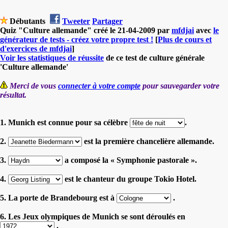
Débutants
Tweeter
Partager
Quiz "Culture allemande" créé le 21-04-2009 par
mfdjai
avec
le
générateur de tests - créez votre propre test !
[
Plus de cours et
d'exercices de mfdjai
]
Voir les statistiques de réussite
de ce test de culture générale
'Culture allemande'
Merci de vous
connecter à votre compte
pour sauvegarder votre
résultat.
1. Munich est connue pour sa célèbre
.
2.
est la première chancelière allemande.
3.
a composé la « Symphonie pastorale ».
4.
est le chanteur du groupe Tokio Hotel.
5. La porte de Brandebourg est à
.
6. Les Jeux olympiques de Munich se sont déroulés en
.