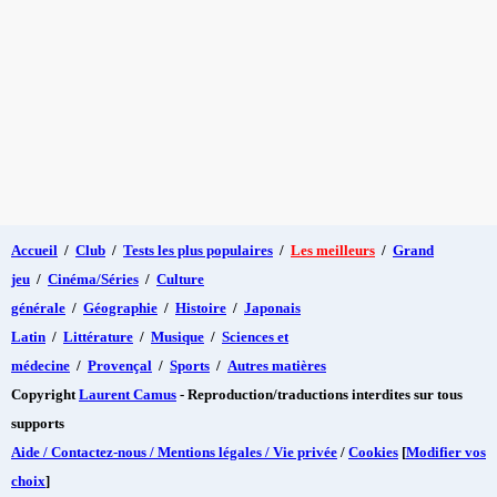
Accueil
/
Club
/
Tests les plus populaires
/
Les meilleurs
/
Grand
jeu
/
Cinéma/Séries
/
Culture
générale
/
Géographie
/
Histoire
/
Japonais
Latin
/
Littérature
/
Musique
/
Sciences et
médecine
/
Provençal
/
Sports
/
Autres matières
Copyright
Laurent Camus
- Reproduction/traductions interdites sur tous
supports
Aide / Contactez-nous / Mentions légales / Vie privée
/
Cookies
[
Modifier vos
choix
]