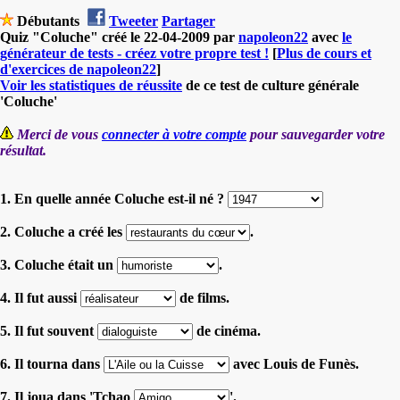
Débutants
Tweeter
Partager
Quiz "Coluche" créé le 22-04-2009 par
napoleon22
avec
le
générateur de tests - créez votre propre test !
[
Plus de cours et
d'exercices de napoleon22
]
Voir les statistiques de réussite
de ce test de culture générale
'Coluche'
Merci de vous
connecter à votre compte
pour sauvegarder votre
résultat.
1. En quelle année Coluche est-il né ?
2. Coluche a créé les
.
3. Coluche était un
.
4. Il fut aussi
de films.
5. Il fut souvent
de cinéma.
6. Il tourna dans
avec Louis de Funès.
7. Il joua dans 'Tchao
'.