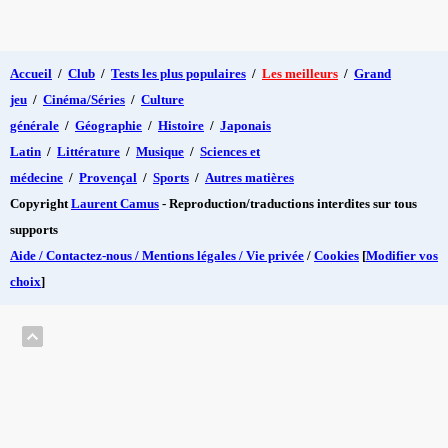
Accueil
/
Club
/
Tests les plus populaires
/
Les meilleurs
/
Grand
jeu
/
Cinéma/Séries
/
Culture
générale
/
Géographie
/
Histoire
/
Japonais
Latin
/
Littérature
/
Musique
/
Sciences et
médecine
/
Provençal
/
Sports
/
Autres matières
Copyright
Laurent Camus
- Reproduction/traductions interdites sur tous
supports
Aide / Contactez-nous / Mentions légales / Vie privée
/
Cookies
[
Modifier vos
choix
]