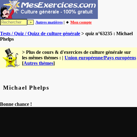
Autres matières
| 🔸
Mon compte
Tests / Quiz / Quizz de culture générale
> quiz n°63235 : Michael
Phelps
> Plus de cours & d'exercices de culture générale sur
les mêmes thèmes : |
Union européenne/Pays européens
[
Autres thèmes
]
Michael Phelps
Bonne chance !