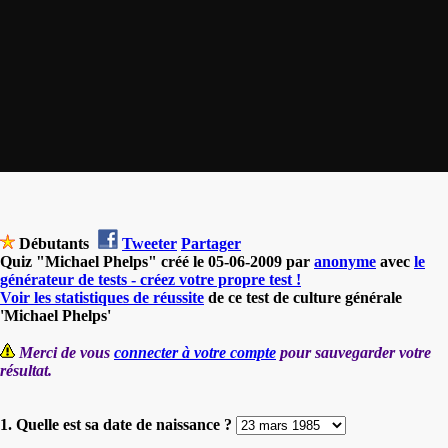
Débutants
Tweeter
Partager
Quiz "Michael Phelps" créé le 05-06-2009 par
anonyme
avec
le
générateur de tests - créez votre propre test !
Voir les statistiques de réussite
de ce test de culture générale
'Michael Phelps'
Merci de vous
connecter à votre compte
pour sauvegarder votre
résultat.
1. Quelle est sa date de naissance ?