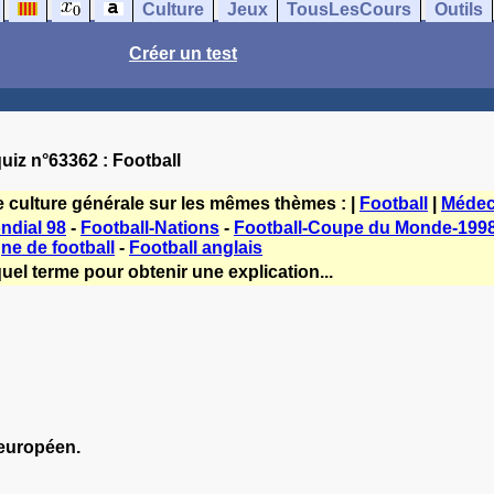
Culture
Jeux
TousLesCours
Outils
Créer un test
uiz n°63362 : Football
e culture générale sur les mêmes thèmes : |
Football
|
Médec
ndial 98
-
Football-Nations
-
Football-Coupe du Monde-199
e de football
-
Football anglais
uel terme pour obtenir une explication...
 européen.