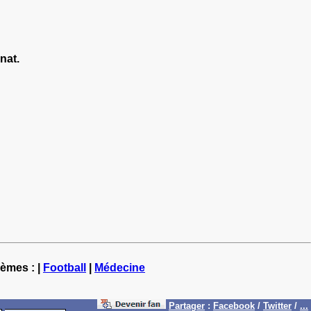
nat.
hèmes : |
Football
|
Médecine
Partager
:
Facebook
/
Twitter
/
...