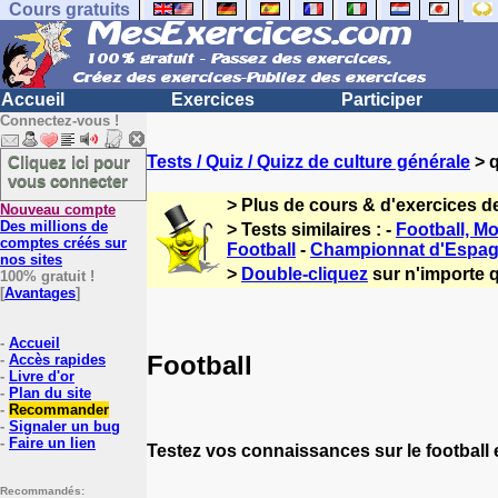
Cours gratuits
Accueil
Exercices
Participer
Connectez-vous !
Cliquez ici pour
Tests / Quiz / Quizz de culture générale
> q
vous connecter
> Plus de cours & d'exercices d
Nouveau compte
Des millions de
> Tests similaires : -
Football, Mo
comptes créés sur
Football
-
Championnat d'Espagn
nos sites
>
Double-cliquez
sur n'importe q
100% gratuit !
[
Avantages
]
-
Accueil
Football
-
Accès rapides
-
Livre d'or
-
Plan du site
-
Recommander
-
Signaler un bug
-
Faire un lien
Testez vos connaissances sur le football
Recommandés: