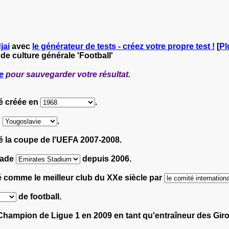
jai
avec
le générateur de tests - créez votre propre test !
[
Pl
 de culture générale 'Football'
e
pour sauvegarder votre résultat.
té créée en
.
n
.
 la coupe de l'UEFA 2007-2008.
stade
depuis 2006.
é comme le meilleur club du XXe siècle par
de football.
 Champion de Ligue 1 en 2009 en tant qu'entraîneur des Gi