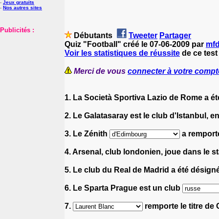
-
Jeux gratuits
-
Nos autres sites
Publicités :
Débutants
Tweeter
Partager
Quiz "Football" créé le 07-06-2009 par
mfd
Voir les statistiques de réussite
de ce test
Merci de vous
connecter à votre compt
1. La Società Sportiva Lazio de Rome a é
2. Le Galatasaray est le club d'Istanbul, e
3. Le Zénith
a remporté
4. Arsenal, club londonien, joue dans le 
5. Le club du Real de Madrid a été désign
6. Le Sparta Prague est un club
7.
remporte le titre de