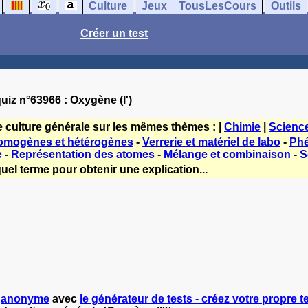
Culture
Jeux
TousLesCours
Outils
Créer un test
uiz n°63966 : Oxygène (l')
e culture générale sur les mêmes thèmes : |
Chimie
|
Scienc
omogènes et hétérogènes
-
Verrerie et matériel de labo
-
Phé
e
-
Représentation des atomes
-
Mélange et combinaison
-
S
uel terme pour obtenir une explication...
r
anonyme
avec
le générateur de tests - créez votre propre te