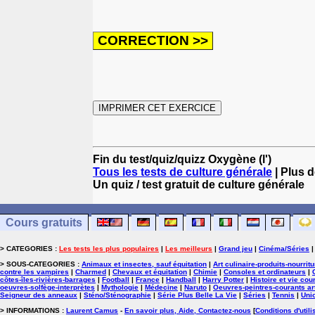
Fin du test/quiz/quizz Oxygène (l')
Tous les tests de culture générale
| Plus d
Un quiz / test gratuit de culture générale
Cours gratuits
> CATEGORIES :
Les tests les plus populaires
|
Les meilleurs
|
Grand jeu
|
Cinéma/Séries
> SOUS-CATEGORIES :
Animaux et insectes, sauf équitation
|
Art culinaire-produits-nourrit
contre les vampires
|
Charmed
|
Chevaux et équitation
|
Chimie
|
Consoles et ordinateurs
|
côtes-îles-rivières-barrages
|
Football
|
France
|
Handball
|
Harry Potter
|
Histoire et vie cou
oeuvres-solfège-interprètes
|
Mythologie
|
Médecine
|
Naruto
|
Oeuvres-peintres-courants ar
Seigneur des anneaux
|
Sténo/Sténographie
|
Série Plus Belle La Vie
|
Séries
|
Tennis
|
Uni
> INFORMATIONS :
Laurent Camus
-
En savoir plus, Aide, Contactez-nous
[
Conditions d'utili