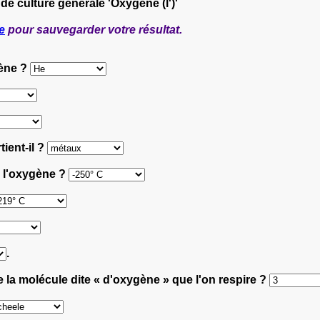
 de culture générale 'Oxygène (l')'
e
pour sauvegarder votre résultat.
gène ?
ient-il ?
de l'oxygène ?
.
a molécule dite « d'oxygène » que l'on respire ?