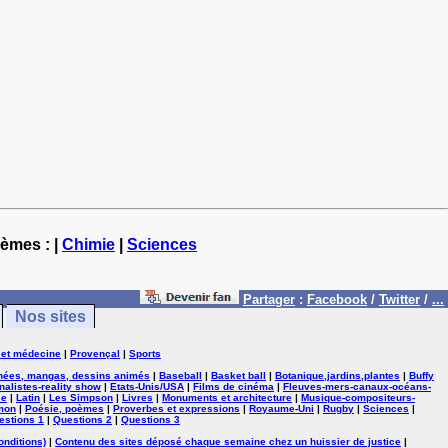
hèmes : |
Chimie
|
Sciences
Partager
:
Facebook
/
Twitter
/
...
Nos sites
 et médecine
|
Provençal
|
Sports
nées, mangas, dessins animés
|
Baseball
|
Basket ball
|
Botanique,jardins,plantes
|
Buffy
nalistes-reality show
|
Etats-Unis/USA
|
Films de cinéma
|
Fleuves-mers-canaux-océans-
se
|
Latin
|
Les Simpson
|
Livres
|
Monuments et architecture
|
Musique-compositeurs-
mon
|
Poésie, poèmes
|
Proverbes et expressions
|
Royaume-Uni
|
Rugby
|
Sciences
|
estions 1
|
Questions 2
|
Questions 3
onditions)
|
Contenu des sites déposé chaque semaine chez un huissier de justice
|