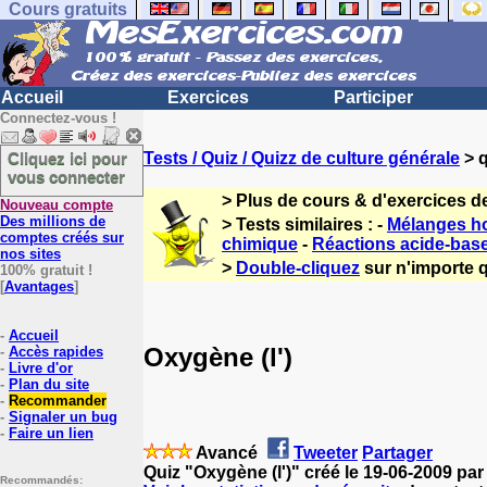
Cours gratuits
Accueil
Exercices
Participer
Connectez-vous !
Cliquez ici pour
Tests / Quiz / Quizz de culture générale
> q
vous connecter
> Plus de cours & d'exercices d
Nouveau compte
Des millions de
> Tests similaires : -
Mélanges h
comptes créés sur
chimique
-
Réactions acide-bas
nos sites
>
Double-cliquez
sur n'importe q
100% gratuit !
[
Avantages
]
-
Accueil
Oxygène (l')
-
Accès rapides
-
Livre d'or
-
Plan du site
-
Recommander
-
Signaler un bug
-
Faire un lien
Avancé
Tweeter
Partager
Quiz "Oxygène (l')" créé le 19-06-2009 pa
Recommandés: