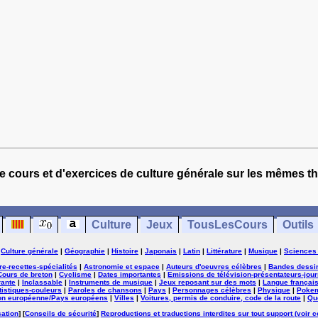
e cours et d'exercices de culture générale sur les mêmes t
Culture
Jeux
TousLesCours
Outils
|
Culture générale
|
Géographie
|
Histoire
|
Japonais
|
Latin
|
Littérature
|
Musique
|
Sciences
ure-recettes-spécialités
|
Astronomie et espace
|
Auteurs d'oeuvres célèbres
|
Bandes dessi
Cours de breton
|
Cyclisme
|
Dates importantes
|
Emissions de télévision-présentateurs-jour
rante
|
Inclassable
|
Instruments de musique
|
Jeux reposant sur des mots
|
Langue françai
tistiques-couleurs
|
Paroles de chansons
|
Pays
|
Personnages célèbres
|
Physique
|
Poke
on européenne/Pays européens
|
Villes
|
Voitures, permis de conduire, code de la route
|
Qu
sation
] [
Conseils de sécurité
]
Reproductions et traductions interdites sur tout support (voir c