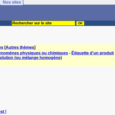
Nos sites
es
[
Autres thèmes
]
nomènes physiques ou chimiques
-
Étiquette d'un produit
olution (ou mélange homogène)
st !