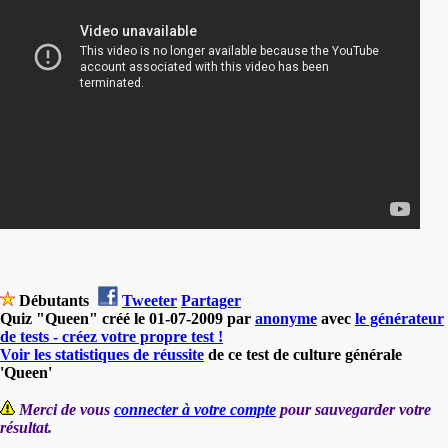
Débutants
Tweeter
Partager
Quiz "Queen" créé le 01-07-2009 par
anonyme
avec
le générateur
de tests - créez votre propre test !
Voir les statistiques de réussite
de ce test de culture générale
'Queen'
Merci de vous
connecter à votre compte
pour sauvegarder votre
résultat.