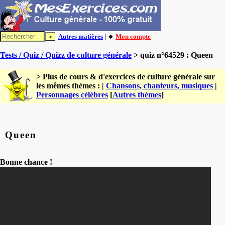
Autres matières
| 🔸
Mon compte
Tests / Quiz / Quizz de culture générale
> quiz n°64529 : Queen
> Plus de cours & d'exercices de culture générale sur
les mêmes thèmes : |
Chansons, chanteurs, musiques
|
Personnages célèbres
[
Autres thèmes
]
Queen
Bonne chance !