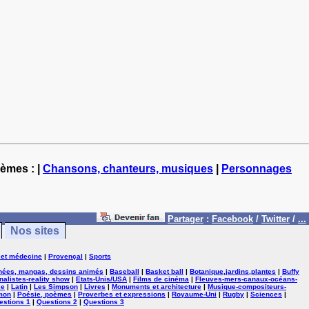
hèmes : |
Chansons, chanteurs, musiques
|
Personnages
Partager
:
Facebook
/
Twitter
/
...
Nos sites
 et médecine
|
Provençal
|
Sports
nées, mangas, dessins animés
|
Baseball
|
Basket ball
|
Botanique,jardins,plantes
|
Buffy
nalistes-reality show
|
Etats-Unis/USA
|
Films de cinéma
|
Fleuves-mers-canaux-océans-
se
|
Latin
|
Les Simpson
|
Livres
|
Monuments et architecture
|
Musique-compositeurs-
mon
|
Poésie, poèmes
|
Proverbes et expressions
|
Royaume-Uni
|
Rugby
|
Sciences
|
estions 1
|
Questions 2
|
Questions 3