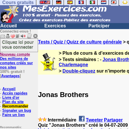
Cours gratuits
Accueil
Exercices
Participer
Connectez-vous !
Cliquez ici pour
Tests / Quiz / Quizz de culture générale
> q
vous connecter
> Plus de cours & d'exercices d
Nouveau compte
Des millions de
> Tests similaires : -
Jonas Brot
comptes créés sur
Charlemagne
nos sites
>
Double-cliquez
sur n'importe q
100% gratuit !
[
Avantages
]
-
Accueil
Jonas Brothers
-
Accès rapides
-
Livre d'or
-
Plan du site
-
Recommander
-
Signaler un bug
-
Faire un lien
Intermédiaire
Tweeter
Partager
Quiz "Jonas Brothers" créé le 04-07-2009
Recommandés: