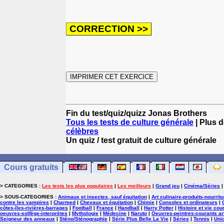
Fin du test/quiz/quizz Jonas Brothers
Tous les tests de culture générale
| Plus d
célèbres
Un quiz / test gratuit de culture générale
Cours gratuits
> CATEGORIES :
Les tests les plus populaires
|
Les meilleurs
|
Grand jeu
|
Cinéma/Séries
> SOUS-CATEGORIES :
Animaux et insectes, sauf équitation
|
Art culinaire-produits-nourrit
contre les vampires
|
Charmed
|
Chevaux et équitation
|
Chimie
|
Consoles et ordinateurs
|
côtes-îles-rivières-barrages
|
Football
|
France
|
Handball
|
Harry Potter
|
Histoire et vie cou
oeuvres-solfège-interprètes
|
Mythologie
|
Médecine
|
Naruto
|
Oeuvres-peintres-courants ar
Seigneur des anneaux
|
Sténo/Sténographie
|
Série Plus Belle La Vie
|
Séries
|
Tennis
|
Uni