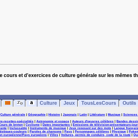
e cours et d'exercices de culture générale sur les mêmes t
Culture
Jeux
TousLesCours
Outils
|
Culture générale
|
Géographie
|
Histoire
|
Japonais
|
Latin
|
Littérature
|
Musique
|
Sciences
ure-recettes-spécialités
|
Astronomie et espace
|
Auteurs d'oeuvres célèbres
|
Bandes dessi
Cours de breton
|
Cyclisme
|
Dates importantes
|
Emissions de télévision-présentateurs-jour
rante
|
Inclassable
|
Instruments de musique
|
Jeux reposant sur des mots
|
Langue françai
tistiques-couleurs
|
Paroles de chansons
|
Pays
|
Personnages célèbres
|
Physique
|
Poke
on européenne/Pays européens
|
Villes
|
Voitures, permis de conduire, code de la route
|
Qu