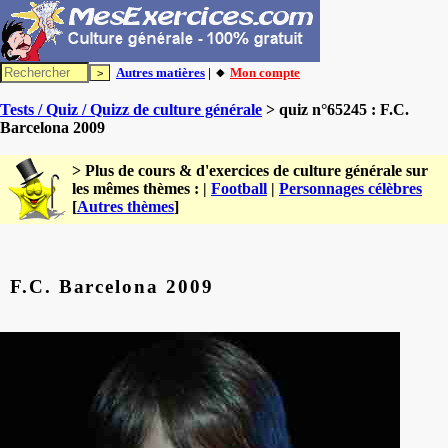
Autres matières
| 🔸
Mon compte
Tests / Quiz / Quizz de culture générale
> quiz n°65245 : F.C.
Barcelona 2009
> Plus de cours & d'exercices de culture générale sur
les mêmes thèmes : |
Football
|
Personnages célèbres
[
Autres thèmes
]
F.C. Barcelona 2009