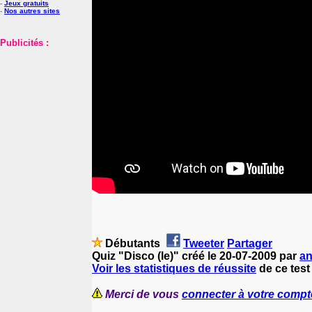
-
Jeux gratuits
-
Nos autres sites
Publicités :
Débutants
Tweeter
Partager
Quiz "Disco (le)" créé le 20-07-2009 par
a
Voir les statistiques de réussite
de ce test 
Merci de vous
connecter à votre compt