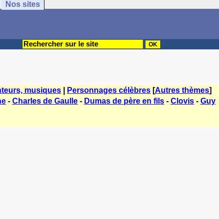
Nos sites
teurs, musiques
|
Personnages célèbres
[
Autres thèmes
]
ne
-
Charles de Gaulle
-
Dumas de père en fils
-
Clovis
-
Guy