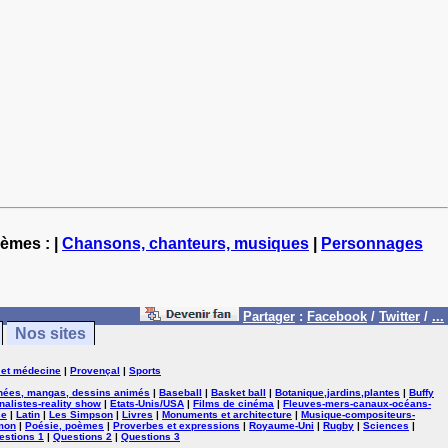
hèmes : |
Chansons, chanteurs, musiques
|
Personnages
Partager
:
Facebook
/
Twitter
/
...
Nos sites
 et médecine
|
Provençal
|
Sports
nées, mangas, dessins animés
|
Baseball
|
Basket ball
|
Botanique,jardins,plantes
|
Buffy
nalistes-reality show
|
Etats-Unis/USA
|
Films de cinéma
|
Fleuves-mers-canaux-océans-
se
|
Latin
|
Les Simpson
|
Livres
|
Monuments et architecture
|
Musique-compositeurs-
mon
|
Poésie, poèmes
|
Proverbes et expressions
|
Royaume-Uni
|
Rugby
|
Sciences
|
estions 1
|
Questions 2
|
Questions 3