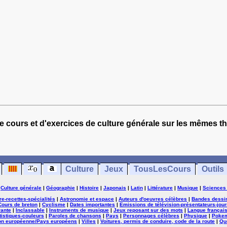
e cours et d'exercices de culture générale sur les mêmes t
Culture
Jeux
TousLesCours
Outils
|
Culture générale
|
Géographie
|
Histoire
|
Japonais
|
Latin
|
Littérature
|
Musique
|
Sciences
ure-recettes-spécialités
|
Astronomie et espace
|
Auteurs d'oeuvres célèbres
|
Bandes dessi
Cours de breton
|
Cyclisme
|
Dates importantes
|
Emissions de télévision-présentateurs-jour
rante
|
Inclassable
|
Instruments de musique
|
Jeux reposant sur des mots
|
Langue françai
tistiques-couleurs
|
Paroles de chansons
|
Pays
|
Personnages célèbres
|
Physique
|
Poke
on européenne/Pays européens
|
Villes
|
Voitures, permis de conduire, code de la route
|
Qu