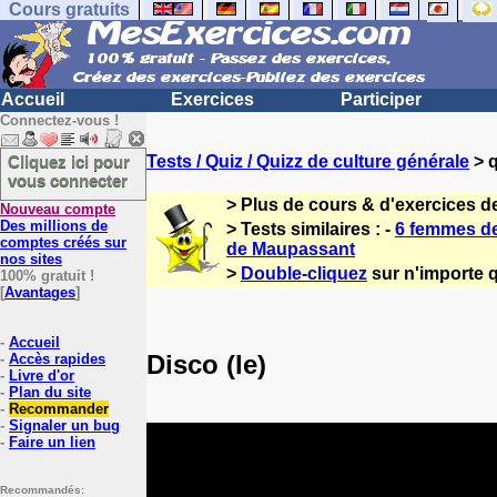
Cours gratuits
Accueil
Exercices
Participer
Connectez-vous !
Cliquez ici pour
Tests / Quiz / Quizz de culture générale
> q
vous connecter
> Plus de cours & d'exercices d
Nouveau compte
Des millions de
> Tests similaires : -
6 femmes de
comptes créés sur
de Maupassant
nos sites
>
Double-cliquez
sur n'importe q
100% gratuit !
[
Avantages
]
-
Accueil
Disco (le)
-
Accès rapides
-
Livre d'or
-
Plan du site
-
Recommander
-
Signaler un bug
-
Faire un lien
Recommandés: