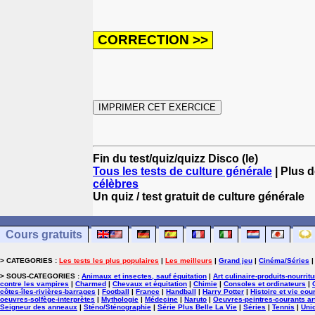
Fin du test/quiz/quizz Disco (le)
Tous les tests de culture générale
| Plus d
célèbres
Un quiz / test gratuit de culture générale
Cours gratuits
> CATEGORIES :
Les tests les plus populaires
|
Les meilleurs
|
Grand jeu
|
Cinéma/Séries
> SOUS-CATEGORIES :
Animaux et insectes, sauf équitation
|
Art culinaire-produits-nourrit
contre les vampires
|
Charmed
|
Chevaux et équitation
|
Chimie
|
Consoles et ordinateurs
|
côtes-îles-rivières-barrages
|
Football
|
France
|
Handball
|
Harry Potter
|
Histoire et vie cou
oeuvres-solfège-interprètes
|
Mythologie
|
Médecine
|
Naruto
|
Oeuvres-peintres-courants ar
Seigneur des anneaux
|
Sténo/Sténographie
|
Série Plus Belle La Vie
|
Séries
|
Tennis
|
Uni