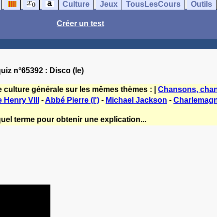
Culture
Jeux
TousLesCours
Outils
Créer un test
uiz n°65392 : Disco (le)
e culture générale sur les mêmes thèmes : |
Chansons, chan
 Henry VIII
-
Abbé Pierre (l')
-
Michael Jackson
-
Charlemag
uel terme pour obtenir une explication...