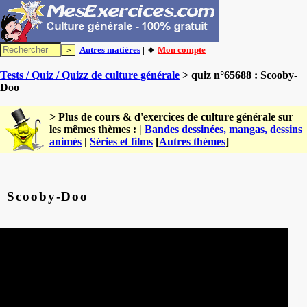
Autres matières
| 🔸
Mon compte
Tests / Quiz / Quizz de culture générale
> quiz n°65688 : Scooby-
Doo
> Plus de cours & d'exercices de culture générale sur
les mêmes thèmes : |
Bandes dessinées, mangas, dessins
animés
|
Séries et films
[
Autres thèmes
]
Scooby-Doo