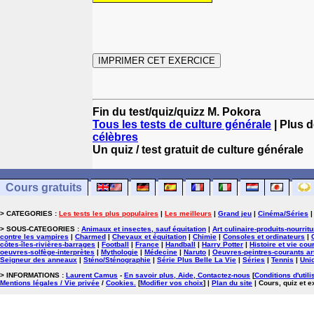
Fin du test/quiz/quizz M. Pokora
Tous les tests de culture générale
| Plus d
célèbres
Un quiz / test gratuit de culture générale
Cours gratuits
> CATEGORIES :
Les tests les plus populaires
|
Les meilleurs
|
Grand jeu
|
Cinéma/Séries
> SOUS-CATEGORIES :
Animaux et insectes, sauf équitation
|
Art culinaire-produits-nourrit
contre les vampires
|
Charmed
|
Chevaux et équitation
|
Chimie
|
Consoles et ordinateurs
|
côtes-îles-rivières-barrages
|
Football
|
France
|
Handball
|
Harry Potter
|
Histoire et vie cou
oeuvres-solfège-interprètes
|
Mythologie
|
Médecine
|
Naruto
|
Oeuvres-peintres-courants ar
Seigneur des anneaux
|
Sténo/Sténographie
|
Série Plus Belle La Vie
|
Séries
|
Tennis
|
Uni
> INFORMATIONS :
Laurent Camus
-
En savoir plus, Aide, Contactez-nous
[
Conditions d'utili
Mentions légales / Vie privée
/
Cookies
.
[
Modifier vos choix
]
|
Plan du site
| Cours, quiz et 