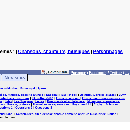
hèmes : |
Chansons, chanteurs, musiques
|
Personnages
Partager
:
Facebook
/
Twitter
/
...
Nos sites
 et médecine
|
Provençal
|
Sports
nées, mangas, dessins animés
|
Baseball
|
Basket ball
|
Botanique,jardins,plantes
|
Buffy
nalistes-reality show
|
Etats-Unis/USA
|
Films de cinéma
|
Fleuves-mers-canaux-océans-
se
|
Latin
|
Les Simpson
|
Livres
|
Monuments et architecture
|
Musique-compositeurs-
mon
|
Poésie, poèmes
|
Proverbes et expressions
|
Royaume-Uni
|
Rugby
|
Sciences
|
estions 1
|
Questions 2
|
Questions 3
onditions)
|
Contenu des sites déposé chaque semaine chez un huissier de justice
|
ur d'accès.