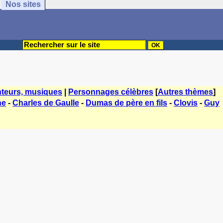
Nos sites
teurs, musiques
|
Personnages célèbres
[
Autres thèmes
]
ne
-
Charles de Gaulle
-
Dumas de père en fils
-
Clovis
-
Guy