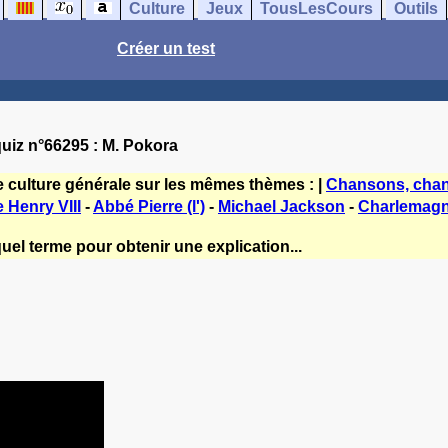
Culture
Jeux
TousLesCours
Outils
Créer un test
uiz n°66295 : M. Pokora
e culture générale sur les mêmes thèmes : |
Chansons, chan
 Henry VIII
-
Abbé Pierre (l')
-
Michael Jackson
-
Charlemag
uel terme pour obtenir une explication...