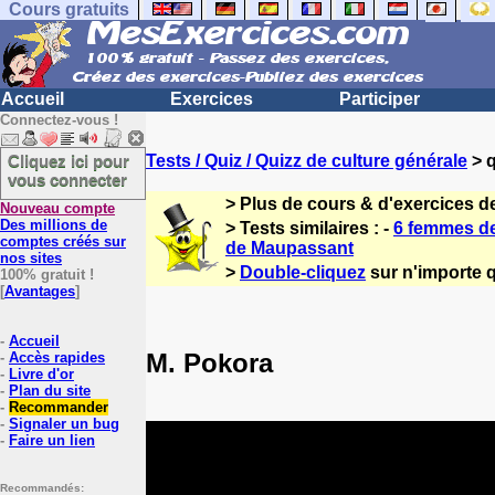
Cours gratuits
Accueil
Exercices
Participer
Connectez-vous !
Cliquez ici pour
Tests / Quiz / Quizz de culture générale
> q
vous connecter
> Plus de cours & d'exercices d
Nouveau compte
Des millions de
> Tests similaires : -
6 femmes de
comptes créés sur
de Maupassant
nos sites
>
Double-cliquez
sur n'importe q
100% gratuit !
[
Avantages
]
-
Accueil
M. Pokora
-
Accès rapides
-
Livre d'or
-
Plan du site
-
Recommander
-
Signaler un bug
-
Faire un lien
Recommandés: