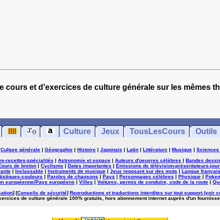
e cours et d'exercices de culture générale sur les mêmes t
Culture
Jeux
TousLesCours
Outils
|
Culture générale
|
Géographie
|
Histoire
|
Japonais
|
Latin
|
Littérature
|
Musique
|
Sciences
ure-recettes-spécialités
|
Astronomie et espace
|
Auteurs d'oeuvres célèbres
|
Bandes dessi
Cours de breton
|
Cyclisme
|
Dates importantes
|
Emissions de télévision-présentateurs-jour
rante
|
Inclassable
|
Instruments de musique
|
Jeux reposant sur des mots
|
Langue françai
tistiques-couleurs
|
Paroles de chansons
|
Pays
|
Personnages célèbres
|
Physique
|
Poke
on européenne/Pays européens
|
Villes
|
Voitures, permis de conduire, code de la route
|
Qu
sation
] [
Conseils de sécurité
]
Reproductions et traductions interdites sur tout support (voir c
exercices de culture générale 100% gratuits, hors abonnement internet auprès d'un fournisse