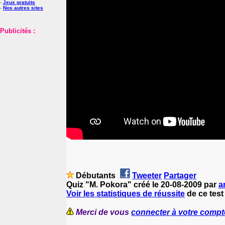
-
Jeux gratuits
-
Nos autres sites
Publicités :
Débutants
Tweeter
Partager
Quiz "M. Pokora" créé le 20-08-2009 par
a
Voir les statistiques de réussite
de ce test
Merci de vous
connecter à votre compt