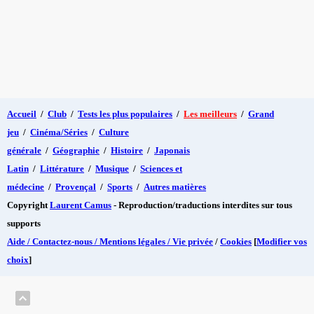
Accueil
/
Club
/
Tests les plus populaires
/
Les meilleurs
/
Grand
jeu
/
Cinéma/Séries
/
Culture
générale
/
Géographie
/
Histoire
/
Japonais
Latin
/
Littérature
/
Musique
/
Sciences et
médecine
/
Provençal
/
Sports
/
Autres matières
Copyright
Laurent Camus
- Reproduction/traductions interdites sur tous
supports
Aide / Contactez-nous / Mentions légales / Vie privée
/
Cookies
[
Modifier vos
choix
]