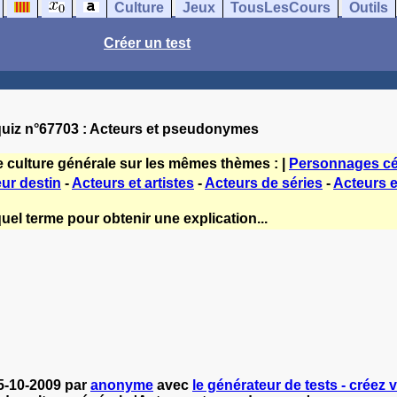
Culture
Jeux
TousLesCours
Outils
Créer un test
uiz n°67703 : Acteurs et pseudonymes
e culture générale sur les mêmes thèmes : |
Personnages cé
eur destin
-
Acteurs et artistes
-
Acteurs de séries
-
Acteurs e
uel terme pour obtenir une explication...
5-10-2009 par
anonyme
avec
le générateur de tests - créez v