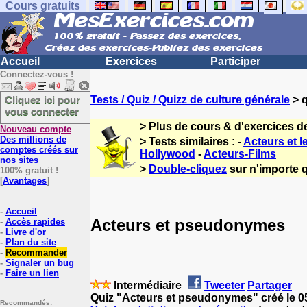
Cours gratuits
Accueil
Exercices
Participer
Connectez-vous !
Cliquez ici pour
Tests / Quiz / Quizz de culture générale
> q
vous connecter
> Plus de cours & d'exercices d
Nouveau compte
Des millions de
> Tests similaires : -
Acteurs et l
comptes créés sur
Hollywood
-
Acteurs-Films
nos sites
>
Double-cliquez
sur n'importe q
100% gratuit !
[
Avantages
]
-
Accueil
Acteurs et pseudonymes
-
Accès rapides
-
Livre d'or
-
Plan du site
-
Recommander
-
Signaler un bug
-
Faire un lien
Intermédiaire
Tweeter
Partager
Quiz "Acteurs et pseudonymes" créé le 0
Recommandés: