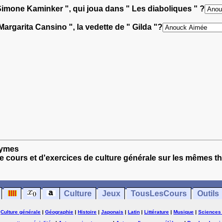
imone Kaminker ", qui joua dans " Les diaboliques " ?
argarita Cansino ", la vedette de " Gilda "?
nymes
e cours et d'exercices de culture générale sur les mêmes t
Culture
Jeux
TousLesCours
Outils
|
Culture générale
|
Géographie
|
Histoire
|
Japonais
|
Latin
|
Littérature
|
Musique
|
Sciences