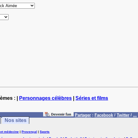
hèmes : |
Personnages célèbres
|
Séries et films
Partager
:
Facebook
/
Twitter
/
...
Nos sites
 et médecine
|
Provençal
|
Sports