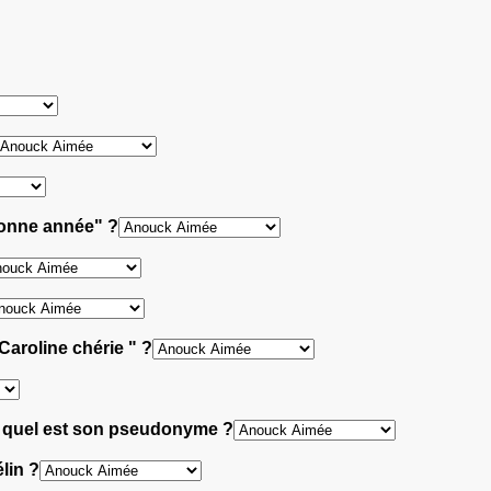
bonne année" ?
Caroline chérie " ?
"; quel est son pseudonyme ?
lin ?