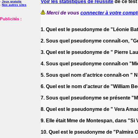
Voir les statistiques de réussite
de ce test
-
Jeux gratuits
-
Nos autres sites
Merci de vous
connecter à votre compt
Publicités :
1. Quel est le pseudonyme de "Léonie Bathi
2. Sous quel pseudonyme connaît-on, "Ge
3. Quel est le pseudonyme de " Pierre La
4. Sous quel pseudonyme connaît-on "Mic
5. Sous quel nom d'actrice connaît-on " 
6. Quel est le nom d'acteur de "William B
7. Sous quel pseudonyme se présente "Mari
8. Quel est le pseudonyme de " Vera Amad
9. Elle était Mme de Montespan, dans "Si 
10. Quel est le pseudonyme de "Palmira Om