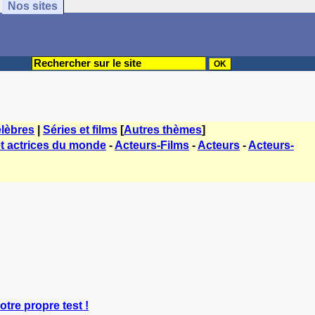
Nos sites
lèbres
|
Séries et films
[
Autres thèmes
]
t actrices du monde
-
Acteurs-Films
-
Acteurs
-
Acteurs-
otre propre test !