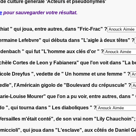
 de culture générale 'Acteurs et pseudonymes'
e
pour sauvegarder votre résultat.
at " qui joua, entre autres, dans "Fric-Frac" ?
rmaine Lefebvre" qui débuta dans "L'aigle à deux têtes" ?
udenbach " qui fut "L'homme aux clés d'or " ?
hèle Cortes de Leon y Fabianera" que l'on voit dans "La 
Nicole Dreyfus ", vedette de " Un homme et une femme " ?
eedle", l'Américain gigolo de "Boulevard du crépuscule" ?
e-Louise Mourer" que l'on a pu voir, entre autres, dans " 
o ", qui tourna dans " Les diaboliques " ?
Versailles m'était conté", de son vrai nom "Lily Chauchoin
iccioli", qui joua dans "L'esclave", aux côtés de Daniel Gé