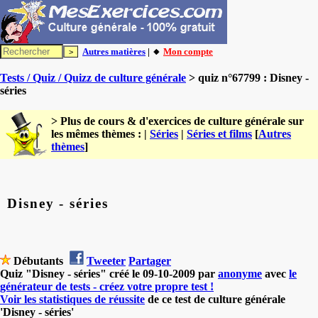
Autres matières
| 🔸
Mon compte
Tests / Quiz / Quizz de culture générale
> quiz n°67799 : Disney -
séries
> Plus de cours & d'exercices de culture générale sur
les mêmes thèmes : |
Séries
|
Séries et films
[
Autres
thèmes
]
Disney - séries
Débutants
Tweeter
Partager
Quiz "Disney - séries" créé le 09-10-2009 par
anonyme
avec
le
générateur de tests - créez votre propre test !
Voir les statistiques de réussite
de ce test de culture générale
'Disney - séries'