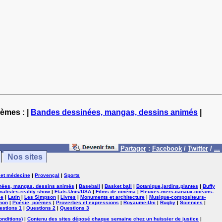
hèmes : |
Bandes dessinées, mangas, dessins animés
|
Partager
:
Facebook
/
Twitter
/
...
Nos sites
 et médecine
|
Provençal
|
Sports
nées, mangas, dessins animés
|
Baseball
|
Basket ball
|
Botanique,jardins,plantes
|
Buffy
nalistes-reality show
|
Etats-Unis/USA
|
Films de cinéma
|
Fleuves-mers-canaux-océans-
se
|
Latin
|
Les Simpson
|
Livres
|
Monuments et architecture
|
Musique-compositeurs-
mon
|
Poésie, poèmes
|
Proverbes et expressions
|
Royaume-Uni
|
Rugby
|
Sciences
|
estions 1
|
Questions 2
|
Questions 3
onditions)
|
Contenu des sites déposé chaque semaine chez un huissier de justice
|