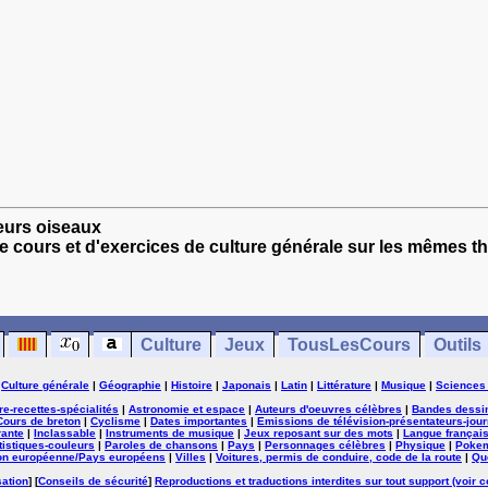
leurs oiseaux
e cours et d'exercices de culture générale sur les mêmes t
Culture
Jeux
TousLesCours
Outils
|
Culture générale
|
Géographie
|
Histoire
|
Japonais
|
Latin
|
Littérature
|
Musique
|
Sciences
ure-recettes-spécialités
|
Astronomie et espace
|
Auteurs d'oeuvres célèbres
|
Bandes dessi
Cours de breton
|
Cyclisme
|
Dates importantes
|
Emissions de télévision-présentateurs-jour
rante
|
Inclassable
|
Instruments de musique
|
Jeux reposant sur des mots
|
Langue françai
tistiques-couleurs
|
Paroles de chansons
|
Pays
|
Personnages célèbres
|
Physique
|
Poke
on européenne/Pays européens
|
Villes
|
Voitures, permis de conduire, code de la route
|
Qu
sation
] [
Conseils de sécurité
]
Reproductions et traductions interdites sur tout support (voir c