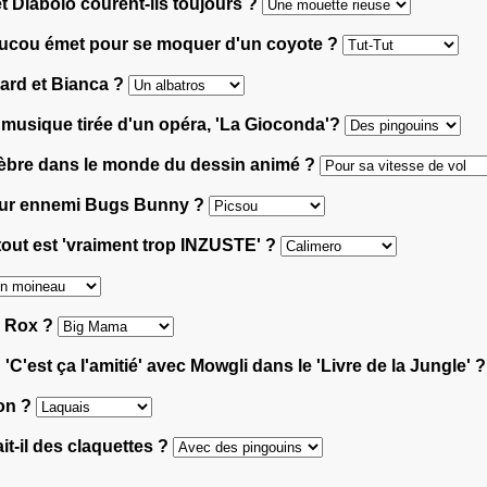
et Diabolo courent-ils toujours ?
coucou émet pour se moquer d'un coyote ?
nard et Bianca ?
la musique tirée d'un opéra, 'La Gioconda'?
lèbre dans le monde du dessin animé ?
pour ennemi Bugs Bunny ?
out est 'vraiment trop INZUSTE' ?
e Rox ?
'C'est ça l'amitié' avec Mowgli dans le 'Livre de la Jungle' 
ion ?
it-il des claquettes ?