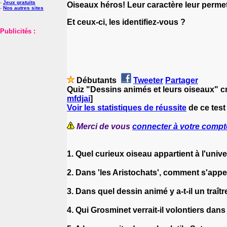
-
Jeux gratuits
Oiseaux héros! Leur caractère leur permet 
-
Nos autres sites
Et ceux-ci, les identifiez-vous ?
Publicités :
Débutants
Tweeter
Partager
Quiz "Dessins animés et leurs oiseaux" c
mfdjai
]
Voir les statistiques de réussite
de ce test
Merci de vous
connecter à votre compt
1. Quel curieux oiseau appartient à l'univ
2. Dans 'les Aristochats', comment s'appe
3. Dans quel dessin animé y a-t-il un traît
4. Qui Grosminet verrait-il volontiers dan