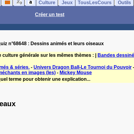
Culture
Jeux
TousLesCours
Outils
Créer un test
uiz n°68648 : Dessins animés et leurs oiseaux
e culture générale sur les mêmes thèmes : |
Bandes dessiné
més & séries.
-
Univers Dragon Ball-Le Tournoi du Pouvoir
échants en images (les)
-
Mickey Mouse
uel terme pour obtenir une explication...
seaux