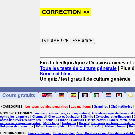
Fin du test/quiz/quizz Dessins animés et 
Tous les tests de culture générale
| Plus d
Séries et films
Un quiz / test gratuit de culture générale
Cours gratuits
> CATEGORIES :
Les tests les plus populaires
|
Les meilleurs
|
Grand jeu
|
Cinéma/Séries
> SOUS-CATEGORIES :
Animaux et insectes, sauf équitation
|
Art culinaire-produits-nourrit
contre les vampires
|
Charmed
|
Chevaux et équitation
|
Chimie
|
Consoles et ordinateurs
|
côtes-îles-rivières-barrages
|
Football
|
France
|
Handball
|
Harry Potter
|
Histoire et vie cou
oeuvres-solfège-interprètes
|
Mythologie
|
Médecine
|
Naruto
|
Oeuvres-peintres-courants ar
Seigneur des anneaux
|
Sténo/Sténographie
|
Série Plus Belle La Vie
|
Séries
|
Tennis
|
Uni
> INFORMATIONS :
Laurent Camus
-
En savoir plus, Aide, Contactez-nous
[
Conditions d'utili