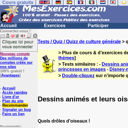
Cours gratuits
Accueil
Exercices
Participer
Connectez-vous !
Cliquez ici pour
Tests / Quiz / Quizz de culture générale
> q
vous connecter
> Plus de cours & d'exercices d
Nouveau compte
thèmes
]
Des millions de
comptes créés sur
> Tests similaires : -
Dessins ani
nos sites
princesses en images
-
Disney-m
100% gratuit !
[
Avantages
]
>
Double-cliquez
sur n'importe q
-
Accueil
-
Accès rapides
-
Livre d'or
Dessins animés et leurs oi
-
Plan du site
-
Recommander
-
Signaler un bug
-
Faire un lien
Quels drôles d'oiseaux !
Recommandés: