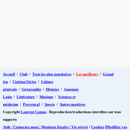
Accueil
/
Club
/
Tests les plus populaires
/
Les meilleurs
/
Grand
jeu
/
Cinéma/Séries
/
Culture
générale
/
Géographie
/
Histoire
/
Japonais
Latin
/
Littérature
/
Musique
/
Sciences et
médecine
/
Provençal
/
Sports
/
Autres matières
Copyright
Laurent Camus
- Reproduction/traductions interdites sur tous
supports
Aide / Contactez-nous / Mentions légales / Vie privée
/
Cookies
[
Modifier vos