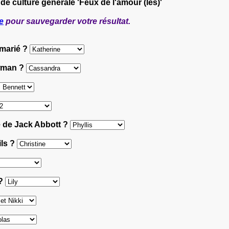
 de culture générale 'Feux de l'amour (les)'
e
pour sauvegarder votre résultat.
 marié ?
ewman ?
e de Jack Abbott ?
ils ?
 ?