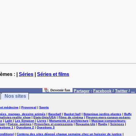
hèmes : |
Séries
|
Séries et films
Partager
:
Facebook
/
Twitter
/
...
Nos sites
 et médecine
|
Provençal
|
Sports
nées, mangas, dessins animés
|
Baseball
|
Basket ball
|
Botanique,jardins,plantes
|
Buffy
nalistes-reality show
|
Etats-Unis/USA
|
Films de cinéma
|
Fleuves-mers-canaux-océans-
se
|
Latin
|
Les Simpson
|
Livres
|
Monuments et architecture
|
Musique-compositeurs-
mon
|
Poésie, poèmes
|
Proverbes et expressions
|
Royaume-Uni
|
Rugby
|
Sciences
|
estions 1
|
Questions 2
|
Questions 3
onditions)
|
Contenu des sites déposé chaque semaine chez un huissier de justice
|