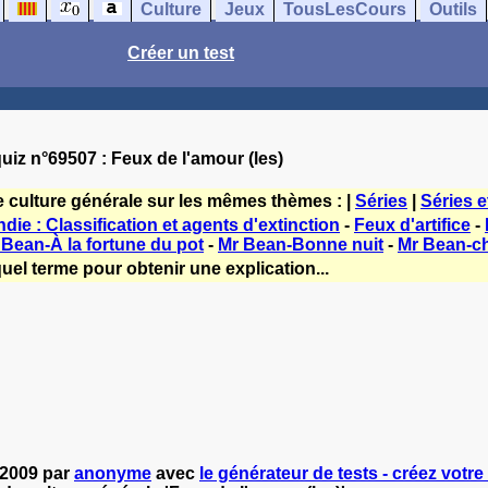
Culture
Jeux
TousLesCours
Outils
Créer un test
uiz n°69507 : Feux de l'amour (les)
e culture générale sur les mêmes thèmes : |
Séries
|
Séries e
die : Classification et agents d'extinction
-
Feux d'artifice
-
 Bean-À la fortune du pot
-
Mr Bean-Bonne nuit
-
Mr Bean-c
uel terme pour obtenir une explication...
1-2009 par
anonyme
avec
le générateur de tests - créez votre 