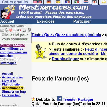
Cours gratuits
Accueil
Exercices
Participer
Connectez-vous !
Cliquez ici pour
Tests / Quiz / Quizz de culture générale
> q
vous connecter
> Plus de cours & d'exercices d
Nouveau compte
Des millions de
> Tests similaires : -
Feux d'incen
comptes créés sur
aimée-un conte de sorcière
-
Mr.
nos sites
>
Double-cliquez
sur n'importe q
100% gratuit !
[
Avantages
]
-
Accueil
Feux de l'amour (les)
-
Accès rapides
-
Livre d'or
-
Plan du site
-
Recommander
-
Signaler un bug
-
Faire un lien
Débutants
Tweeter
Partager
Quiz "Feux de l'amour (les)" créé le 22-1
Recommandés: