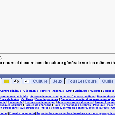
)
e cours et d'exercices de culture générale sur les mêmes t
Culture
Jeux
TousLesCours
Outils
|
Culture générale
|
Géographie
|
Histoire
|
Japonais
|
Latin
|
Littérature
|
Musique
|
Sciences
ure-recettes-spécialités
|
Astronomie et espace
|
Auteurs d'oeuvres célèbres
|
Bandes dessi
Cours de breton
|
Cyclisme
|
Dates importantes
|
Emissions de télévision-présentateurs-jour
rante
|
Inclassable
|
Instruments de musique
|
Jeux reposant sur des mots
|
Langue françai
tistiques-couleurs
|
Paroles de chansons
|
Pays
|
Personnages célèbres
|
Physique
|
Poke
on européenne/Pays européens
|
Villes
|
Voitures, permis de conduire, code de la route
|
Qu
sation
] [
Conseils de sécurité
]
Reproductions et traductions interdites sur tout support (voir c