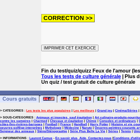
Fin du test/quiz/quizz Feux de l'amour (les
Tous les tests de culture générale
| Plus d
Un quiz / test gratuit de culture générale
Cours gratuits
> CATEGORIES :
Les tests les plus populaires
|
Les meilleurs
|
Grand jeu
|
Cinéma/Séries
> SOUS-CATEGORIES :
Animaux et insectes, sauf équitation
|
Art culinaire-produits-nourrit
contre les vampires
|
Charmed
|
Chevaux et équitation
|
Chimie
|
Consoles et ordinateurs
|
côtes-îles-rivières-barrages
|
Football
|
France
|
Handball
|
Harry Potter
|
Histoire et vie cou
oeuvres-solfège-interprètes
|
Mythologie
|
Médecine
|
Naruto
|
Oeuvres-peintres-courants ar
Seigneur des anneaux
|
Sténo/Sténographie
|
Série Plus Belle La Vie
|
Séries
|
Tennis
|
Uni
> INFORMATIONS :
Laurent Camus
-
En savoir plus, Aide, Contactez-nous
[
Conditions d'utili