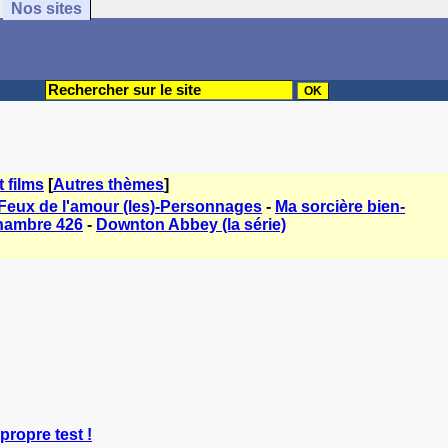
Nos sites
t films
[
Autres thèmes
]
Feux de l'amour (les)-Personnages
-
Ma sorcière bien-
hambre 426
-
Downton Abbey (la série)
propre test !