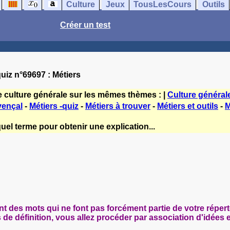
Culture
Jeux
TousLesCours
Outils
Créer un test
uiz n°69697 : Métiers
e culture générale sur les mêmes thèmes : |
Culture général
vençal
-
Métiers -quiz
-
Métiers à trouver
-
Métiers et outils
-
M
uel terme pour obtenir une explication...
des mots qui ne font pas forcément partie de votre réperto
de définition, vous allez procéder par association d'idées 