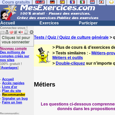
Cours gratuits
Accueil
Exercices
Participer
Connectez-vous !
Cliquez ici pour
Tests / Quiz / Quizz de culture générale
> q
vous connecter
> Plus de cours & d'exercices d
Nouveau compte
Des millions de
> Tests similaires : -
Métiers-pro
comptes créés sur
Métiers et outils
nos sites
>
Double-cliquez
sur n'importe q
100% gratuit !
[
Avantages
]
-
Accueil
Métiers
-
Accès rapides
-
Livre d'or
-
Plan du site
-
Recommander
-
Signaler un bug
-
Faire un lien
Les questions ci-dessous comprennent 
donnés dans les propositions 
Recommandés: