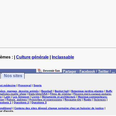
hèmes : |
Culture générale
|
Inclassable
Partager
:
Facebook
/
Twitter
/
...
Nos sites
 et médecine
|
Provençal
|
Sports
nées, mangas, dessins animés
|
Baseball
|
Basket ball
|
Botanique,jardins,plantes
|
Buffy
nalistes-reality show
|
Etats-Unis/USA
|
Films de cinéma
|
Fleuves-mers-canaux-océans-
se
|
Latin
|
Les Simpson
|
Livres
|
Monuments et architecture
|
Musique-compositeurs-
mon
|
Poésie, poèmes
|
Proverbes et expressions
|
Royaume-Uni
|
Rugby
|
Sciences
|
estions 1
|
Questions 2
|
Questions 3
onditions)
|
Contenu des sites déposé chaque semaine chez un huissier de justice
|
ur d'accès.