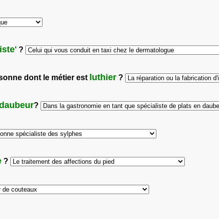
iste'
?
luthier
ersonne dont le métier est
?
daubeur
?
e
?