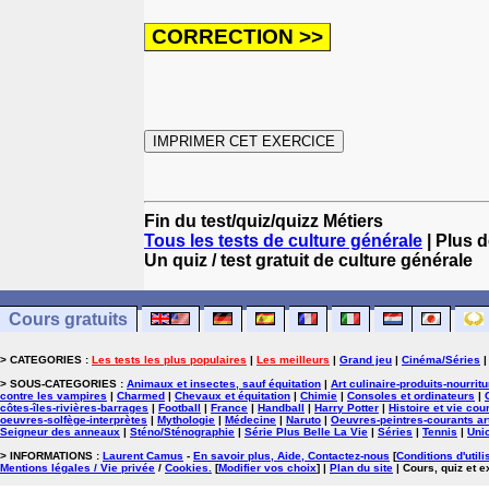
Fin du test/quiz/quizz Métiers
Tous les tests de culture générale
| Plus d
Un quiz / test gratuit de culture générale
Cours gratuits
> CATEGORIES :
Les tests les plus populaires
|
Les meilleurs
|
Grand jeu
|
Cinéma/Séries
> SOUS-CATEGORIES :
Animaux et insectes, sauf équitation
|
Art culinaire-produits-nourrit
contre les vampires
|
Charmed
|
Chevaux et équitation
|
Chimie
|
Consoles et ordinateurs
|
côtes-îles-rivières-barrages
|
Football
|
France
|
Handball
|
Harry Potter
|
Histoire et vie cou
oeuvres-solfège-interprètes
|
Mythologie
|
Médecine
|
Naruto
|
Oeuvres-peintres-courants ar
Seigneur des anneaux
|
Sténo/Sténographie
|
Série Plus Belle La Vie
|
Séries
|
Tennis
|
Uni
> INFORMATIONS :
Laurent Camus
-
En savoir plus, Aide, Contactez-nous
[
Conditions d'utili
Mentions légales / Vie privée
/
Cookies
.
[
Modifier vos choix
]
|
Plan du site
| Cours, quiz et 