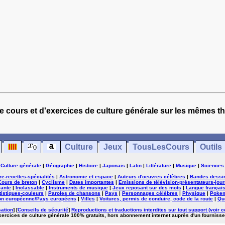
e cours et d'exercices de culture générale sur les mêmes t
Culture
Jeux
TousLesCours
Outils
|
Culture générale
|
Géographie
|
Histoire
|
Japonais
|
Latin
|
Littérature
|
Musique
|
Sciences
ure-recettes-spécialités
|
Astronomie et espace
|
Auteurs d'oeuvres célèbres
|
Bandes dessi
Cours de breton
|
Cyclisme
|
Dates importantes
|
Emissions de télévision-présentateurs-jour
rante
|
Inclassable
|
Instruments de musique
|
Jeux reposant sur des mots
|
Langue françai
tistiques-couleurs
|
Paroles de chansons
|
Pays
|
Personnages célèbres
|
Physique
|
Poke
on européenne/Pays européens
|
Villes
|
Voitures, permis de conduire, code de la route
|
Qu
sation
] [
Conseils de sécurité
]
Reproductions et traductions interdites sur tout support (voir c
exercices de culture générale 100% gratuits, hors abonnement internet auprès d'un fournisse