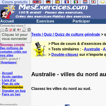
Cours gratuits
Accueil
Exercices
Participer
Connectez-vous !
Cliquez ici pour
Tests / Quiz / Quizz de culture générale
> q
vous connecter
> Plus de cours & d'exercices d
Nouveau compte
Des millions de
> Tests similaires : -
Australie
-
A
comptes créés sur
>
Double-cliquez
sur n'importe q
nos sites
100% gratuit !
[
Avantages
]
Australie - villes du nord a
-
Accueil
-
Accès rapides
-
Livre d'or
-
Plan du site
-
Recommander
Classez les villes du nord au sud.
-
Signaler un bug
-
Faire un lien
Recommandés: