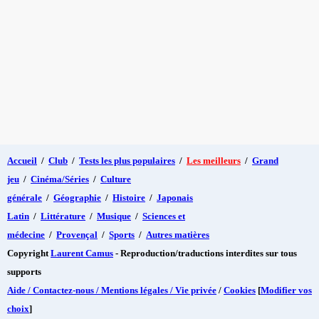
Accueil
/
Club
/
Tests les plus populaires
/
Les meilleurs
/
Grand
jeu
/
Cinéma/Séries
/
Culture
générale
/
Géographie
/
Histoire
/
Japonais
Latin
/
Littérature
/
Musique
/
Sciences et
médecine
/
Provençal
/
Sports
/
Autres matières
Copyright
Laurent Camus
- Reproduction/traductions interdites sur tous
supports
Aide / Contactez-nous / Mentions légales / Vie privée
/
Cookies
[
Modifier vos
choix
]