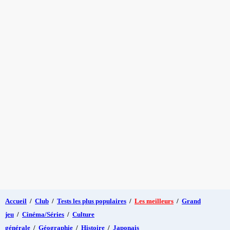
Accueil
/
Club
/
Tests les plus populaires
/
Les meilleurs
/
Grand
jeu
/
Cinéma/Séries
/
Culture
générale
/
Géographie
/
Histoire
/
Japonais