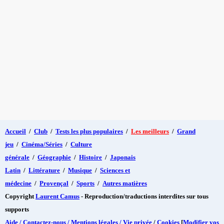
Accueil
/
Club
/
Tests les plus populaires
/
Les meilleurs
/
Grand
jeu
/
Cinéma/Séries
/
Culture
générale
/
Géographie
/
Histoire
/
Japonais
Latin
/
Littérature
/
Musique
/
Sciences et
médecine
/
Provençal
/
Sports
/
Autres matières
Copyright
Laurent Camus
- Reproduction/traductions interdites sur tous
supports
Aide / Contactez-nous / Mentions légales / Vie privée
/
Cookies
[
Modifier vos