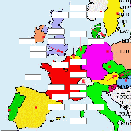
BUD
COP
DUB
HEL
LAV
LIS
LJU
LUX
MAD
NIC
PAR
PRA
RIG