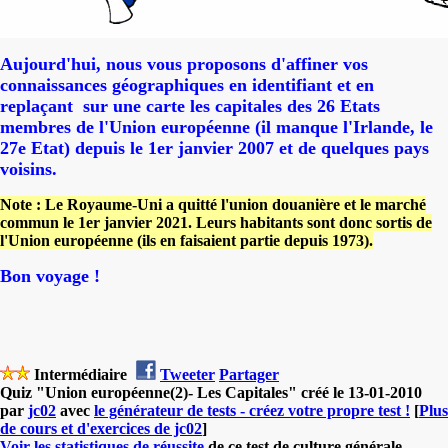
Aujourd'hui, nous vous proposons d'affiner vos
connaissances géographiques en identifiant et en
replaçant sur une carte les capitales des 26 Etats
membres de l'Union européenne (il manque l'Irlande, le
27e Etat) depuis le 1er janvier 2007 et de quelques pays
voisins.
Note : Le Royaume-Uni a quitté l'union douanière et le marché
commun le 1er janvier 2021. Leurs habitants sont donc sortis de
l'Union européenne (ils en faisaient partie depuis 1973).
Bon voyage !
Intermédiaire
Tweeter
Partager
Quiz "Union européenne(2)- Les Capitales" créé le 13-01-2010
par
jc02
avec
le générateur de tests - créez votre propre test !
[
Plus
de cours et d'exercices de jc02
]
Voir les statistiques de réussite
de ce test de culture générale