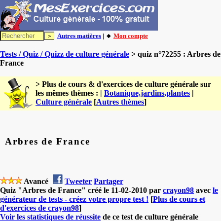
Autres matières
| 🔸
Mon compte
Tests / Quiz / Quizz de culture générale
> quiz n°72255 : Arbres de
France
> Plus de cours & d'exercices de culture générale sur
les mêmes thèmes : |
Botanique,jardins,plantes
|
Culture générale
[
Autres thèmes
]
Arbres de France
Avancé
Tweeter
Partager
Quiz "Arbres de France" créé le 11-02-2010 par
crayon98
avec
le
générateur de tests - créez votre propre test !
[
Plus de cours et
d'exercices de crayon98
]
Voir les statistiques de réussite
de ce test de culture générale