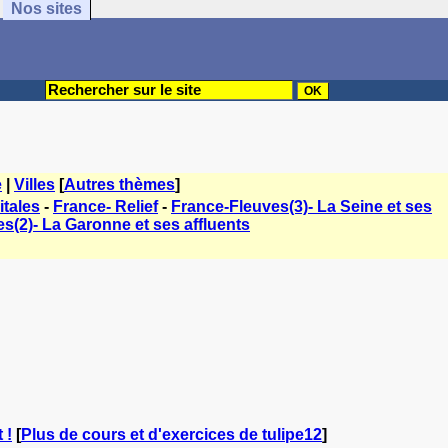
Nos sites
e
|
Villes
[
Autres thèmes
]
tales
-
France- Relief
-
France-Fleuves(3)- La Seine et ses
s(2)- La Garonne et ses affluents
 !
[
Plus de cours et d'exercices de tulipe12
]