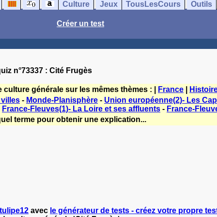
Culture
Jeux
TousLesCours
Outils
Créer un test
uiz n°73337 : Cité Frugès
e culture générale sur les mêmes thèmes : |
France
|
Histoir
villes
-
Monde-Planisphère
-
Union européenne(2)- Les Capi
-
France-Fleuves(1)- La Loire et ses affluents
-
France-Fleuve
uel terme pour obtenir une explication...
tulipe12
avec
le générateur de tests - créez votre propre test