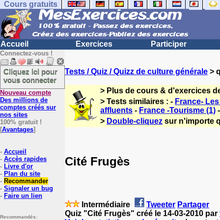
Cours gratuits
Accueil
Exercices
Participer
Connectez-vous !
Cliquez ici pour
Tests / Quiz / Quizz de culture générale
> q
vous connecter
> Plus de cours & d'exercices d
Nouveau compte
Des millions de
> Tests similaires : -
France- Les 
comptes créés sur
affluents
-
France -Tourisme (1)
nos sites
>
Double-cliquez
sur n'importe q
100% gratuit !
[
Avantages
]
-
Accueil
Cité Frugès
-
Accès rapides
-
Livre d'or
-
Plan du site
-
Recommander
-
Signaler un bug
-
Faire un lien
Intermédiaire
Tweeter
Partager
Quiz "Cité Frugès" créé le 14-03-2010 par
Recommandés: