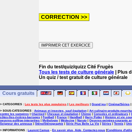
Fin du test/quiz/quizz Cité Frugès
Tous les tests de culture générale
| Plus d
Un quiz / test gratuit de culture générale
Cours gratuits
> CATEGORIES :
Les tests les plus populaires
|
Les meilleurs
|
Grand jeu
|
Cinéma/Séries
> SOUS-CATEGORIES :
Animaux et insectes, sauf équitation
|
Art culinaire-produits-nourrit
contre les vampires
|
Charmed
|
Chevaux et équitation
|
Chimie
|
Consoles et ordinateurs
|
côtes-îles-rivières-barrages
|
Football
|
France
|
Handball
|
Harry Potter
|
Histoire et vie cou
oeuvres-solfège-interprètes
|
Mythologie
|
Médecine
|
Naruto
|
Oeuvres-peintres-courants ar
Seigneur des anneaux
|
Sténo/Sténographie
|
Série Plus Belle La Vie
|
Séries
|
Tennis
|
Uni
> INFORMATIONS :
Laurent Camus
-
En savoir plus, Aide, Contactez-nous
[
Conditions d'utili