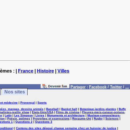
hèmes : |
France
|
Histoire
|
Villes
Partager
:
Facebook
/
Twitter
/
...
Nos sites
 et médecine
|
Provençal
|
Sports
nées, mangas, dessins animés
|
Baseball
|
Basket ball
|
Botanique,jardins,plantes
|
Buffy
nalistes-reality show
|
Etats-Unis/USA
|
Films de cinéma
|
Fleuves-mers-canaux-océans-
se
|
Latin
|
Les Simpson
|
Livres
|
Monuments et architecture
|
Musique-compositeurs-
mon
|
Poésie, poèmes
|
Proverbes et expressions
|
Royaume-Uni
|
Rugby
|
Sciences
|
estions 1
|
Questions 2
|
Questions 3
onditions)
|
Contenu des sites déposé chaque semaine chez un huissier de justice
|