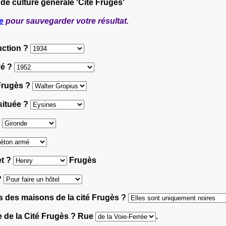
 de culture générale 'Cité Frugès'
e
pour sauvegarder votre résultat.
uction ?
vé ?
 Frugès ?
 située ?
?
et ?
Frugès
 ?
es des maisons de la cité Frugès ?
 de la Cité Frugès ? Rue
.