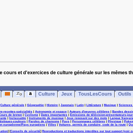
e cours et d'exercices de culture générale sur les mêmes t
Culture
Jeux
TousLesCours
Outils
|
Culture générale
|
Géographie
|
Histoire
|
Japonais
|
Latin
|
Littérature
|
Musique
|
Sciences
ure-recettes-spécialités
|
Astronomie et espace
|
Auteurs d'oeuvres célèbres
|
Bandes dessi
Cours de breton
|
Cyclisme
|
Dates importantes
|
Emissions de télévision-présentateurs-jour
rante
|
Inclassable
|
Instruments de musique
|
Jeux reposant sur des mots
|
Langue françai
tistiques-couleurs
|
Paroles de chansons
|
Pays
|
Personnages célèbres
|
Physique
|
Poke
on européenne/Pays européens
|
Villes
|
Voitures, permis de conduire, code de la route
|
Qu
sation
] [
Conseils de sécurité
]
Reproductions et traductions interdites sur tout support (voir c