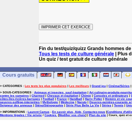
Fin du test/quiz/quizz Grands hommes de 
Tous les tests de culture générale
| Plus d
Un quiz / test gratuit de culture générale
Cours gratuits
> CATEGORIES :
Les tests les plus populaires
|
Les meilleurs
|
Grand jeu
|
Cinéma/Séries
> SOUS-CATEGORIES :
Animaux et insectes, sauf équitation
|
Art culinaire-produits-nourrit
contre les vampires
|
Charmed
|
Chevaux et équitation
|
Chimie
|
Consoles et ordinateurs
|
côtes-îles-rivières-barrages
|
Football
|
France
|
Handball
|
Harry Potter
|
Histoire et vie cou
oeuvres-solfège-interprètes
|
Mythologie
|
Médecine
|
Naruto
|
Oeuvres-peintres-courants ar
Seigneur des anneaux
|
Sténo/Sténographie
|
Série Plus Belle La Vie
|
Séries
|
Tennis
|
Uni
> INFORMATIONS :
Laurent Camus
-
En savoir plus, Aide, Contactez-nous
[
Conditions d'utili
Mentions légales / Vie privée
/
Cookies
.
[
Modifier vos choix
]
|
Plan du site
| Cours, quiz et 