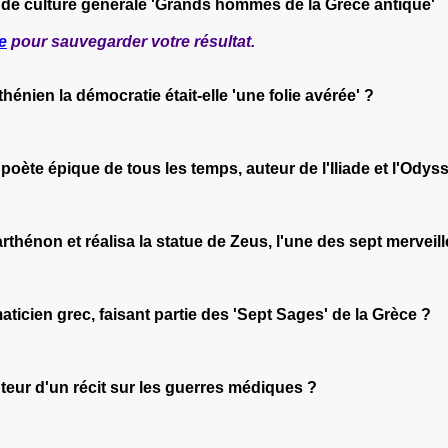
 de culture générale 'Grands hommes de la Grèce antique'
e
pour sauvegarder votre résultat.
énien la démocratie était-elle 'une folie avérée' ?
oète épique de tous les temps, auteur de l'Iliade et l'Odys
arthénon et réalisa la statue de Zeus, l'une des sept mervei
aticien grec, faisant partie des 'Sept Sages' de la Grèce ?
auteur d'un récit sur les guerres médiques ?