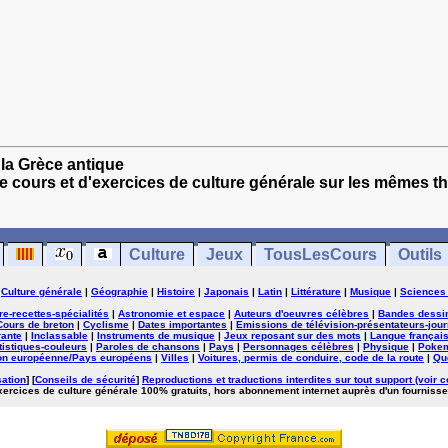
la Grèce antique
e cours et d'exercices de culture générale sur les mêmes t
Culture
Jeux
TousLesCours
Outils
|
Culture générale
|
Géographie
|
Histoire
|
Japonais
|
Latin
|
Littérature
|
Musique
|
Sciences
ure-recettes-spécialités
|
Astronomie et espace
|
Auteurs d'oeuvres célèbres
|
Bandes dessi
Cours de breton
|
Cyclisme
|
Dates importantes
|
Emissions de télévision-présentateurs-jour
rante
|
Inclassable
|
Instruments de musique
|
Jeux reposant sur des mots
|
Langue françai
tistiques-couleurs
|
Paroles de chansons
|
Pays
|
Personnages célèbres
|
Physique
|
Poke
on européenne/Pays européens
|
Villes
|
Voitures, permis de conduire, code de la route
|
Qu
sation
] [
Conseils de sécurité
]
Reproductions et traductions interdites sur tout support (voir c
exercices de culture générale 100% gratuits, hors abonnement internet auprès d'un fournisse