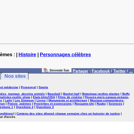
hèmes : |
Histoire
|
Personnages célèbres
Partager
:
Facebook
/
Twitter
/
...
Nos sites
 et médecine
|
Provençal
|
Sports
nées, mangas, dessins animés
|
Baseball
|
Basket ball
|
Botanique,jardins,plantes
|
Buffy
nalistes-reality show
|
Etats-Unis/USA
|
Films de cinéma
|
Fleuves-mers-canaux-océans-
se
|
Latin
|
Les Simpson
|
Livres
|
Monuments et architecture
|
Musique-compositeurs-
mon
|
Poésie, poèmes
|
Proverbes et expressions
|
Royaume-Uni
|
Rugby
|
Sciences
|
estions 1
|
Questions 2
|
Questions 3
onditions)
|
Contenu des sites déposé chaque semaine chez un huissier de justice
|
ur d'accès.