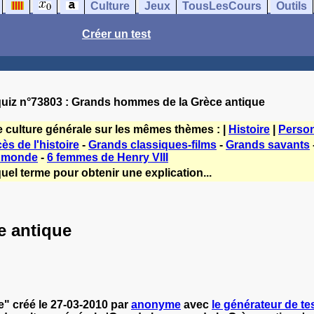
Culture
Jeux
TousLesCours
Outils
Créer un test
uiz n°73803 : Grands hommes de la Grèce antique
e culture générale sur les mêmes thèmes : |
Histoire
|
Perso
s de l'histoire
-
Grands classiques-films
-
Grands savants
e monde
-
6 femmes de Henry VIII
uel terme pour obtenir une explication...
e antique
" créé le 27-03-2010 par
anonyme
avec
le générateur de tes