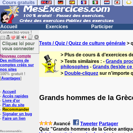
Cours gratuits
Accueil
Exercices
Participer
Connectez-vous !
Cliquez ici pour
Tests / Quiz / Quizz de culture générale
> q
vous connecter
> Plus de cours & d'exercices d
Nouveau compte
Des millions de
> Tests similaires : -
Grands procè
comptes créés sur
philosophes
-
Grands (les)de c
nos sites
>
Double-cliquez
sur n'importe q
100% gratuit !
[
Avantages
]
-
Accueil
Grands hommes de la Grèc
-
Accès rapides
-
Livre d'or
-
Plan du site
-
Recommander
-
Signaler un bug
-
Faire un lien
Avancé
Tweeter
Partager
Quiz "Grands hommes de la Grèce antique
Recommandés: