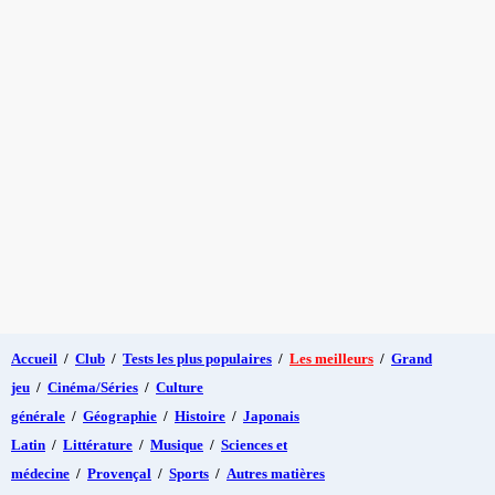
Accueil
/
Club
/
Tests les plus populaires
/
Les meilleurs
/
Grand
jeu
/
Cinéma/Séries
/
Culture
générale
/
Géographie
/
Histoire
/
Japonais
Latin
/
Littérature
/
Musique
/
Sciences et
médecine
/
Provençal
/
Sports
/
Autres matières