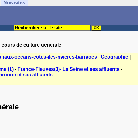
Nos sites
- cours de culture générale
naux-océans-côtes-îles-rivières-barrages
|
Géographie
|
me (1)
-
France-Fleuves(3)- La Seine et ses affluents
-
aronne et ses affluents
nérale