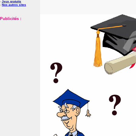
-
Jeux gratuits
-
Nos autres sites
Publicités :