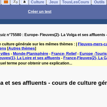
Culture
Jeux
TousLesCours
Outils
Créer un test
uiz n°75580 : Europe- Fleuves(2)- La Volga et ses affluents 
e culture générale sur les mêmes thèmes : |
Fleuves-mers-ca
ens
[
Autres thèmes
]
villes
-
Monde-Planisphère
-
France- Relief
-
Europe -Touris
uves(1)- La Loire et ses affluents
-
France-Fleuves(2)- La G
uel terme pour obtenir une explication...
a et ses affluents - cours de culture gé