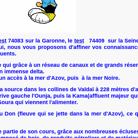
est
74083 sur la Garonne, le
test
74409 sur la Seine
ui, nous vous proposons d'affiner vos connaissanc
luents.
qui grâce à un réseau de canaux et de grands réservo
un immense delta.
n accès à la mer d'Azov, puis à la mer Noire.
a source dans les collines de Valdaï à
228 mètres
d'a
rive gauche l'Ounja, puis la Kama(affluent majeur qui
 Soura qui viennent l'alimenter.
au Don (fleuve qui se jette dans la mer d'Azov), ce
re partie de son cours, grâce aux nombreuses écluse
composé de bois, de produits pétroliers et de matéria