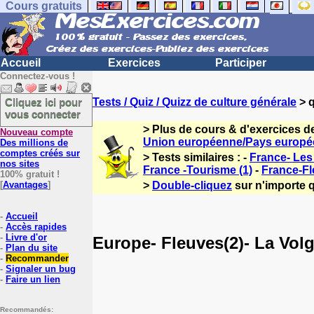
Cours gratuits
Accueil
Exercices
Participer
Connectez-vous !
Cliquez ici pour
Tests / Quiz / Quizz de culture générale
> q
vous connecter
> Plus de cours & d'exercices d
Nouveau compte
Union européenne/Pays europé
Des millions de
comptes créés sur
> Tests similaires : -
France- Les 
nos sites
France -Tourisme (1)
-
France-Fle
100% gratuit !
[
Avantages
]
>
Double-cliquez
sur n'importe q
-
Accueil
-
Accès rapides
-
Livre d'or
Europe- Fleuves(2)- La Volg
-
Plan du site
-
Recommander
-
Signaler un bug
-
Faire un lien
Recommandés: