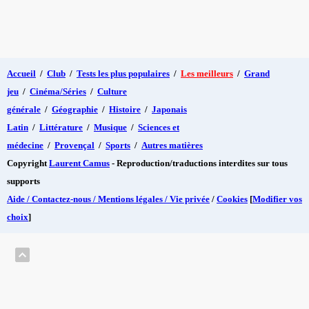
Accueil
/
Club
/
Tests les plus populaires
/
Les meilleurs
/
Grand
jeu
/
Cinéma/Séries
/
Culture
générale
/
Géographie
/
Histoire
/
Japonais
Latin
/
Littérature
/
Musique
/
Sciences et
médecine
/
Provençal
/
Sports
/
Autres matières
Copyright
Laurent Camus
- Reproduction/traductions interdites sur tous
supports
Aide / Contactez-nous / Mentions légales / Vie privée
/
Cookies
[
Modifier vos
choix
]