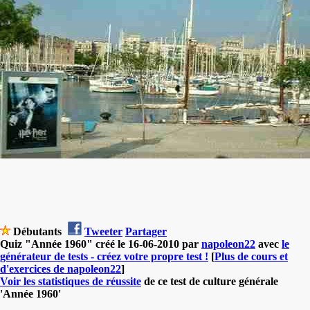
Débutants
Tweeter
Partager
Quiz "Année 1960" créé le 16-06-2010 par
napoleon22
avec
le
générateur de tests - créez votre propre test !
[
Plus de cours et
d'exercices de napoleon22
]
Voir les statistiques de réussite
de ce test de culture générale
'Année 1960'