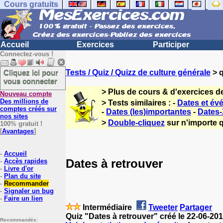
Cours gratuits
Accueil
Exercices
Participer
Connectez-vous !
Cliquez ici pour
Tests / Quiz / Quizz de culture générale
> q
vous connecter
> Plus de cours & d'exercices d
Nouveau compte
Des millions de
> Tests similaires : -
Dates et é
comptes créés sur
-
Dates (les)importantes
-
Dates-
nos sites
>
Double-cliquez
sur n'importe q
100% gratuit !
[
Avantages
]
-
Accueil
Dates à retrouver
-
Accès rapides
-
Livre d'or
-
Plan du site
-
Recommander
-
Signaler un bug
-
Faire un lien
Intermédiaire
Tweeter
Partager
Quiz "Dates à retrouver" créé le 22-06-20
Recommandés: