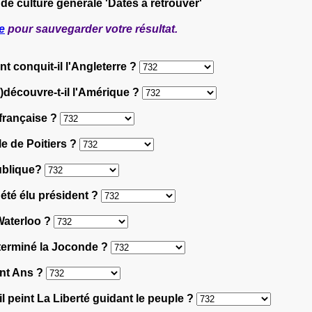
 de culture générale 'Dates à retrouver'
e
pour sauvegarder votre résultat.
t conquit-il l'Angleterre ?
)découvre-t-il l'Amérique ?
 française ?
le de Poitiers ?
publique?
 été élu président ?
 Waterloo ?
l terminé la Joconde ?
ent Ans ?
l peint La Liberté guidant le peuple ?