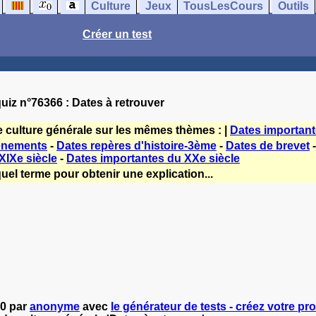
Culture
Jeux
TousLesCours
Outils
Créer un test
uiz n°76366 : Dates à retrouver
e culture générale sur les mêmes thèmes : |
Dates importan
vénements
-
Dates repères d'histoire-3ème
-
Dates de brevet
XIXe siècle
-
Dates importantes du XXe siècle
uel terme pour obtenir une explication...
10 par
anonyme
avec
le générateur de tests - créez votre pro