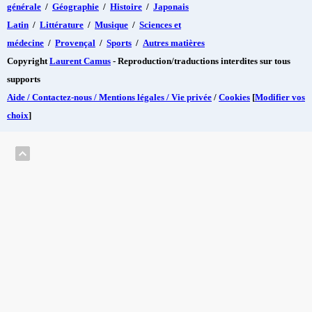
générale
/
Géographie
/
Histoire
/
Japonais
Latin
/
Littérature
/
Musique
/
Sciences et
médecine
/
Provençal
/
Sports
/
Autres matières
Copyright
Laurent Camus
- Reproduction/traductions interdites sur tous
supports
Aide / Contactez-nous / Mentions légales / Vie privée
/
Cookies
[
Modifier vos
choix
]