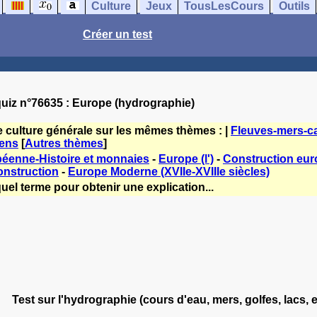
Culture
Jeux
TousLesCours
Outils
Créer un test
uiz n°76635 : Europe (hydrographie)
e culture générale sur les mêmes thèmes : |
Fleuves-mers-ca
ens
[
Autres thèmes
]
éenne-Histoire et monnaies
-
Europe (l')
-
Construction eur
onstruction
-
Europe Moderne (XVIIe-XVIIIe siècles)
uel terme pour obtenir une explication...
Test sur l'hydrographie (cours d'eau, mers, golfes, lacs, e