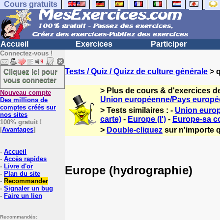
Cours gratuits
Accueil
Exercices
Participer
Connectez-vous !
Cliquez ici pour
Tests / Quiz / Quizz de culture générale
> q
vous connecter
> Plus de cours & d'exercices d
Nouveau compte
Union européenne/Pays europé
Des millions de
comptes créés sur
> Tests similaires : -
Union europ
nos sites
carte)
-
Europe (l')
-
Europe-sa c
100% gratuit !
[
Avantages
]
>
Double-cliquez
sur n'importe q
-
Accueil
-
Accès rapides
-
Livre d'or
Europe (hydrographie)
-
Plan du site
-
Recommander
-
Signaler un bug
-
Faire un lien
Recommandés: