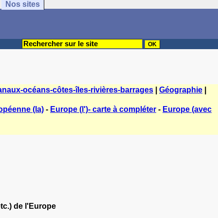
Nos sites
naux-océans-côtes-îles-rivières-barrages
|
Géographie
|
opéenne (la)
-
Europe (l')- carte à compléter
-
Europe (avec
tc.) de l'Europe