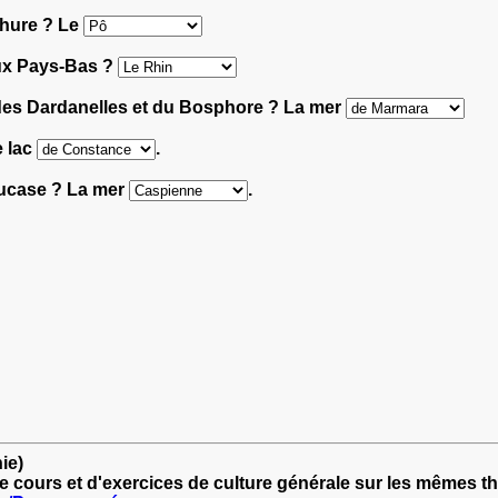
chure ? Le
aux Pays-Bas ?
s des Dardanelles et du Bosphore ? La mer
e lac
.
aucase ? La mer
.
ie)
e cours et d'exercices de culture générale sur les mêmes t