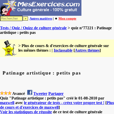
Autres matières
| 🔸
Mon compte
Tests / Quiz / Quizz de culture générale
> quiz n°77221 : Patinage
artistique : petits pas
> Plus de cours & d'exercices de culture générale sur
les mêmes thèmes : |
Inclassable
[
Autres thèmes
]
Patinage artistique : petits pas
Avancé
Tweeter
Partager
Quiz "Patinage artistique : petits pas" créé le 01-08-2010 par
maxwell
avec
le générateur de tests - créez votre propre test !
[
Plus
de cours et d'exercices de maxwell
]
Voir les statistiques de réussite
de ce test de culture générale