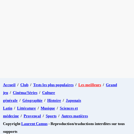
Accueil
/
Club
/
Tests les plus populaires
/
Les meilleurs
/
Grand
jeu
/
Cinéma/Séries
/
Culture
générale
/
Géographie
/
Histoire
/
Japonais
Latin
/
Littérature
/
Musique
/
Sciences et
médecine
/
Provençal
/
Sports
/
Autres matières
Copyright
Laurent Camus
- Reproduction/traductions interdites sur tous
supports