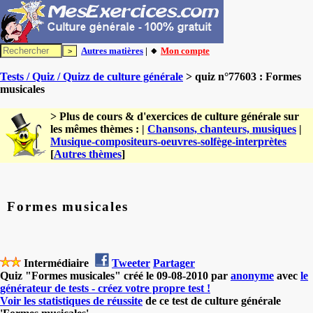
Autres matières
| 🔸
Mon compte
Tests / Quiz / Quizz de culture générale
> quiz n°77603 : Formes
musicales
> Plus de cours & d'exercices de culture générale sur
les mêmes thèmes : |
Chansons, chanteurs, musiques
|
Musique-compositeurs-oeuvres-solfège-interprètes
[
Autres thèmes
]
Formes musicales
Intermédiaire
Tweeter
Partager
Quiz "Formes musicales" créé le 09-08-2010 par
anonyme
avec
le
générateur de tests - créez votre propre test !
Voir les statistiques de réussite
de ce test de culture générale