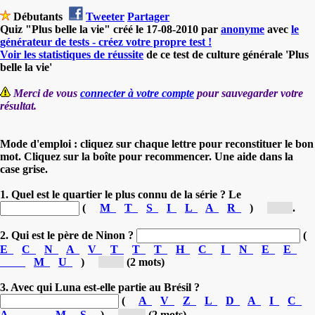
Débutants
Tweeter
Partager
Quiz "Plus belle la vie" créé le 17-08-2010 par
anonyme
avec
le
générateur de tests - créez votre propre test !
Voir les statistiques de réussite
de ce test de culture générale 'Plus
belle la vie'
Merci de vous
connecter à votre compte
pour sauvegarder votre
résultat.
Mode d'emploi : cliquez sur chaque lettre pour reconstituer le bon
mot. Cliquez sur la boîte pour recommencer. Une aide dans la
case grise.
1. Quel est le quartier le plus connu de la série ? Le
(
M
T
S
I
L
A
R
)
[M...]
.
2. Qui est le père de Ninon ?
(
E
C
N
A
V
T
T
T
H
C
I
N
E
E
M
U
)
[Vi...]
(2 mots)
3. Avec qui Luna est-elle partie au Brésil ?
(
A
V
Z
L
D
A
I
C
A
M
S
)
[Va...]
(2 mots)