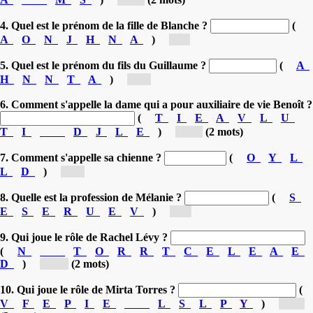
4. Quel est le prénom de la fille de Blanche ?
(
A
O
N
J
H
N
A
)
[J...]
5. Quel est le prénom du fils du Guillaume ?
(
A
H
N
N
T
A
)
[N...]
6. Comment s'appelle la dame qui a pour auxiliaire de vie Benoît ?
(
T
I
E
A
V
L
U
T
I
D
J
L
E
)
[Ju...]
(2 mots)
7. Comment s'appelle sa chienne ?
(
O
Y
L
L
D
)
[D...]
8. Quelle est la profession de Mélanie ?
(
S
E
S
E
R
U
E
V
)
[S...]
9. Qui joue le rôle de Rachel Lévy ?
(
N
T
O
R
R
T
C
E
L
E
A
E
D
)
[Co...]
(2 mots)
10. Qui joue le rôle de Mirta Torres ?
(
V
F
E
P
I
E
L
S
L
P
Y
)
[Sy...]