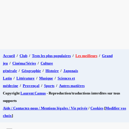
Accueil
/
Club
/
Tests les plus populaires
/
Les meilleurs
/
Grand
jeu
/
Cinéma/Séries
/
Culture
générale
/
Géographie
/
Histoire
/
Japonais
Latin
/
Littérature
/
Musique
/
Sciences et
médecine
/
Provençal
/
Sports
/
Autres matières
Copyright
Laurent Camus
- Reproduction/traductions interdites sur tous
supports
Aide / Contactez-nous / Mentions légales / Vie privée
/
Cookies
[
Modifier vos
choix
]