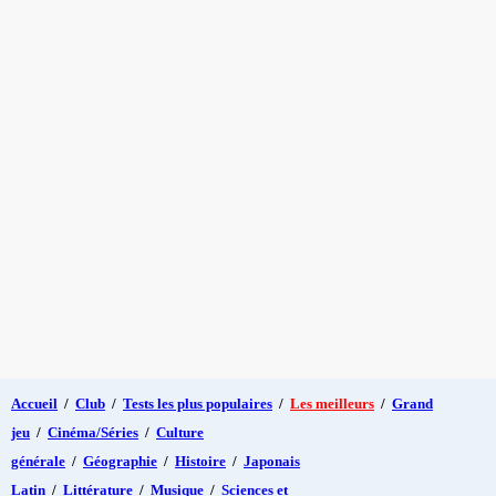
Accueil
/
Club
/
Tests les plus populaires
/
Les meilleurs
/
Grand
jeu
/
Cinéma/Séries
/
Culture
générale
/
Géographie
/
Histoire
/
Japonais
Latin
/
Littérature
/
Musique
/
Sciences et