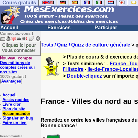
Cours gratuits
Accueil
Exercices
Participer
Connectez-vous !
Cliquez ici pour
Tests / Quiz / Quizz de culture générale
> q
vous connecter
> Plus de cours & d'exercices d
Nouveau compte
Des millions de
> Tests similaires : -
France -Tou
comptes créés sur
l'Histoire
-
Ile-de-France-Localise
nos sites
>
Double-cliquez
sur n'importe q
100% gratuit !
[
Avantages
]
-
Accueil
France - Villes du nord au 
-
Accès rapides
-
Livre d'or
-
Plan du site
-
Recommander
-
Signaler un bug
Remettez en ordre les villes françaises d
-
Faire un lien
Bonne chance !
Recommandés: