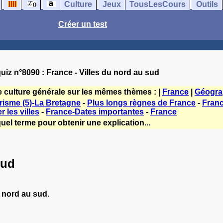
Culture
Jeux
TousLesCours
Outils
Créer un test
uiz n°8090 : France - Villes du nord au sud
e culture générale sur les mêmes thèmes : |
France
|
Géogra
risme (5)-La Bretagne
-
Plus longs règnes de France
-
Franc
r les villes
-
France-Dates importantes
-
France
uel terme pour obtenir une explication...
sud
u nord au sud.