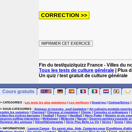
Fin du test/quiz/quizz France - Villes du 
Tous les tests de culture générale
| Plus d
Un quiz / test gratuit de culture générale
Cours gratuits
> CATEGORIES :
Les tests les plus populaires
|
Les meilleurs
|
Grand jeu
|
Cinéma/Séries
> SOUS-CATEGORIES :
Animaux et insectes, sauf équitation
|
Art culinaire-produits-nourrit
contre les vampires
|
Charmed
|
Chevaux et équitation
|
Chimie
|
Consoles et ordinateurs
|
côtes-îles-rivières-barrages
|
Football
|
France
|
Handball
|
Harry Potter
|
Histoire et vie cou
oeuvres-solfège-interprètes
|
Mythologie
|
Médecine
|
Naruto
|
Oeuvres-peintres-courants ar
Seigneur des anneaux
|
Sténo/Sténographie
|
Série Plus Belle La Vie
|
Séries
|
Tennis
|
Uni
> INFORMATIONS :
Laurent Camus
-
En savoir plus, Aide, Contactez-nous
[
Conditions d'utili
Mentions légales / Vie privée
/
Cookies
.
[
Modifier vos choix
]
|
Plan du site
| Cours, quiz et 