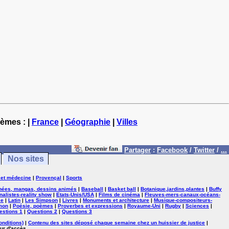
hèmes : |
France
|
Géographie
|
Villes
Partager
:
Facebook
/
Twitter
/
...
Nos sites
 et médecine
|
Provençal
|
Sports
nées, mangas, dessins animés
|
Baseball
|
Basket ball
|
Botanique,jardins,plantes
|
Buffy
nalistes-reality show
|
Etats-Unis/USA
|
Films de cinéma
|
Fleuves-mers-canaux-océans-
se
|
Latin
|
Les Simpson
|
Livres
|
Monuments et architecture
|
Musique-compositeurs-
mon
|
Poésie, poèmes
|
Proverbes et expressions
|
Royaume-Uni
|
Rugby
|
Sciences
|
estions 1
|
Questions 2
|
Questions 3
onditions)
|
Contenu des sites déposé chaque semaine chez un huissier de justice
|
ur d'accès.