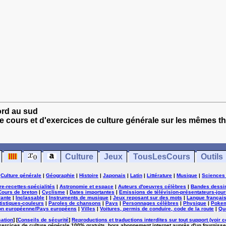
nord au sud
e cours et d'exercices de culture générale sur les mêmes t
Culture
Jeux
TousLesCours
Outils
|
Culture générale
|
Géographie
|
Histoire
|
Japonais
|
Latin
|
Littérature
|
Musique
|
Sciences
ure-recettes-spécialités
|
Astronomie et espace
|
Auteurs d'oeuvres célèbres
|
Bandes dessi
Cours de breton
|
Cyclisme
|
Dates importantes
|
Emissions de télévision-présentateurs-jour
rante
|
Inclassable
|
Instruments de musique
|
Jeux reposant sur des mots
|
Langue françai
tistiques-couleurs
|
Paroles de chansons
|
Pays
|
Personnages célèbres
|
Physique
|
Poke
on européenne/Pays européens
|
Villes
|
Voitures, permis de conduire, code de la route
|
Qu
sation
] [
Conseils de sécurité
]
Reproductions et traductions interdites sur tout support (voir c
exercices de culture générale 100% gratuits, hors abonnement internet auprès d'un fournisse