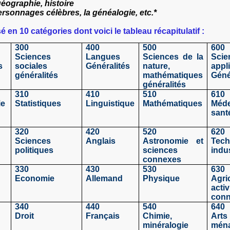
géographie, histoire
ersonnages célèbres, la généalogie, etc.*
 en 10 catégories dont voici le tableau récapitulatif :
300
400
500
600
Sciences
Langues
Sciences de la
Scie
s
sociales
Généralités
nature,
appl
généralités
mathématiques
Géné
généralités
310
410
510
610
ie
Statistiques
Linguistique
Mathématiques
Méde
sant
320
420
520
620
Sciences
Anglais
Astronomie et
Tech
politiques
sciences
indus
connexes
330
430
530
630
Economie
Allemand
Physique
Agri
e
activ
con
340
440
540
640
Droit
Français
Chimie,
Arts
minéralogie
mén