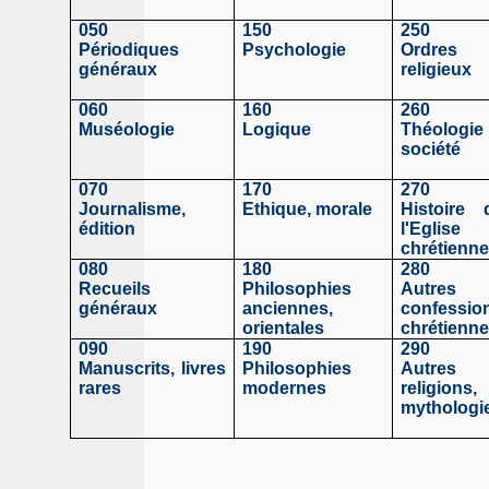
050
150
250
Périodiques
Psychologie
Ordres
généraux
religieux
060
160
260
Muséologie
Logique
Théologie 
société
070
170
270
Journalisme,
Ethique, morale
Histoire 
édition
l'Eglise
chrétienn
080
180
280
Recueils
Philosophies
Autres
généraux
anciennes,
confessio
orientales
chrétienn
090
190
290
Manuscrits, livres
Philosophies
Autres
rares
modernes
religions,
mythologi