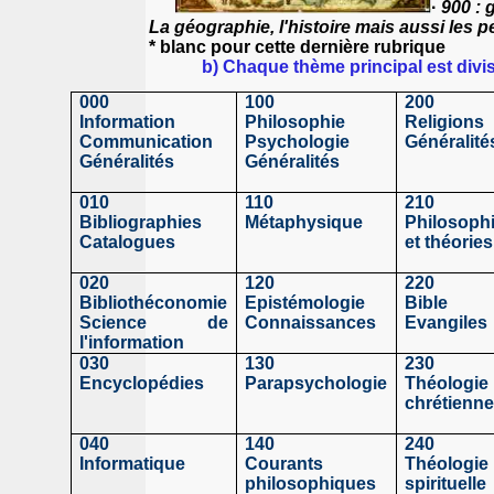
·
900 : 
La géographie, l'histoire mais aussi les p
* blanc pour cette dernière rubrique
b)
Chaque thème principal est divisé
000
100
200
Information
Philosophie
Religions
Communication
Psychologie
Généralité
Généralités
Généralités
010
110
210
Bibliographies
Métaphysique
Philosoph
Catalogues
et théories
020
120
220
Bibliothéconomie
Epistémologie
Bible
Science de
Connaissances
Evangiles
l'information
030
130
230
Encyclopédies
Parapsychologie
Théologie
chrétienn
040
140
240
Informatique
Courants
Théologie
philosophiques
spirituelle