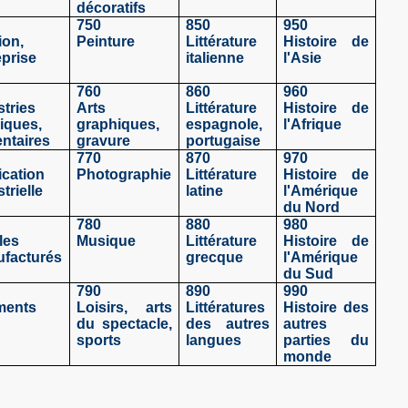
décoratifs
750
850
950
ion,
Peinture
Littérature
Histoire de
eprise
italienne
l'Asie
760
860
960
stries
Arts
Littérature
Histoire de
iques,
graphiques,
espagnole,
l'Afrique
entaires
gravure
portugaise
770
870
970
ication
Photographie
Littérature
Histoire de
trielle
latine
l'Amérique
du Nord
780
880
980
les
Musique
Littérature
Histoire de
facturés
grecque
l'Amérique
du Sud
790
890
990
ments
Loisirs, arts
Littératures
Histoire des
du spectacle,
des autres
autres
sports
langues
parties du
monde