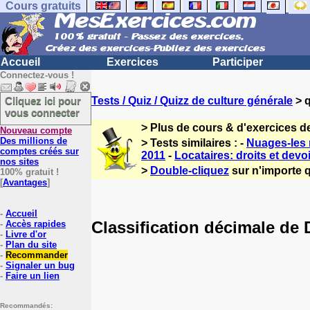
Cours gratuits
Accueil
Exercices
Participer
Connectez-vous !
Cliquez ici pour
Tests / Quiz / Quizz de culture générale
> q
vous connecter
> Plus de cours & d'exercices d
Nouveau compte
Des millions de
> Tests similaires : -
Nuages-les 
comptes créés sur
2011
-
Locataires: droits et devo
nos sites
>
Double-cliquez
sur n'importe q
100% gratuit !
[
Avantages
]
-
Accueil
Classification décimale de
-
Accès rapides
-
Livre d'or
-
Plan du site
-
Recommander
-
Signaler un bug
-
Faire un lien
Recommandés: