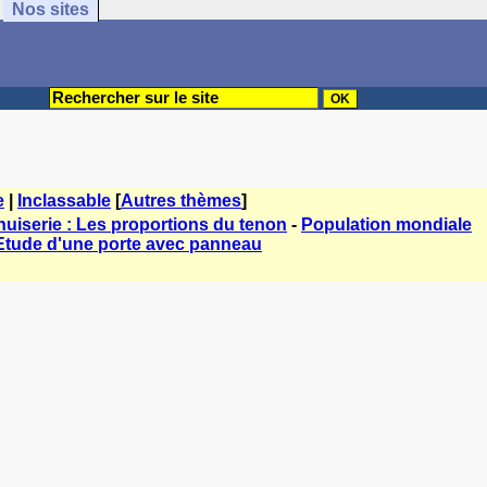
Nos sites
e
|
Inclassable
[
Autres thèmes
]
uiserie : Les proportions du tenon
-
Population mondiale
 Etude d'une porte avec panneau