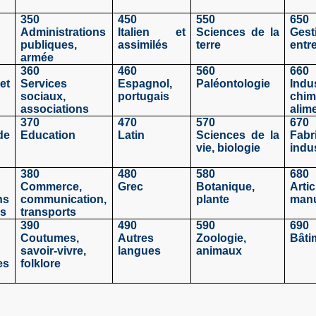
350
450
550
650
Administrations
Italien et
Sciences de la
Gest
publiques,
assimilés
terre
entr
armée
360
460
560
660
et
Services
Espagnol,
Paléontologie
Indu
sociaux,
portugais
chim
associations
alim
370
470
570
670
de
Education
Latin
Sciences de la
Fabr
vie, biologie
indus
e
380
480
580
680
Commerce,
Grec
Botanique,
Artic
ns
communication,
plante
manu
es
transports
390
490
590
690
Coutumes,
Autres
Zoologie,
Bâti
savoir-vivre,
langues
animaux
es
folklore