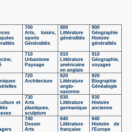
700
800
900
nces
Arts, loisirs,
Littérature
Géographie
iquées
sports
généralités
Histoire
ralités
Généralités
généralités
710
810
910
cine,
Urbanisme
Littérature
Géographie,
é
Paysage
américaine
voyages
en anglais
720
820
920
niques
Architecture
Littérature
Biographie
trielles
anglo-
Généalogie
saxonne
730
830
930
culture et
Arts
Littérature
Histoire
ités
plastiques,
germanique
ancienne
nexes
sculpture
740
840
940
Dessin
Littérature
Histoire de
agers
Arts
française
l'Europe