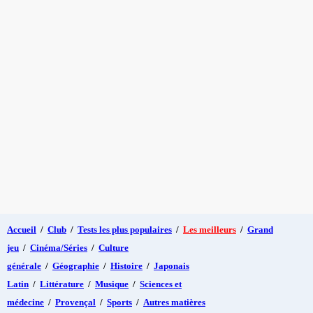
Accueil
/
Club
/
Tests les plus populaires
/
Les meilleurs
/
Grand
jeu
/
Cinéma/Séries
/
Culture
générale
/
Géographie
/
Histoire
/
Japonais
Latin
/
Littérature
/
Musique
/
Sciences et
médecine
/
Provençal
/
Sports
/
Autres matières