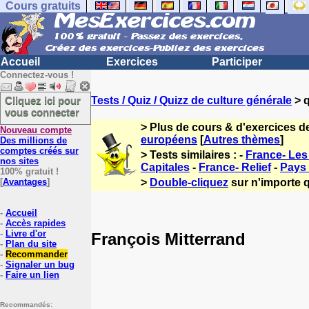
Cours gratuits
Accueil
Exercices
Participer
Connectez-vous !
Cliquez ici pour
Tests / Quiz / Quizz de culture générale
> q
vous connecter
> Plus de cours & d'exercices d
Nouveau compte
européens
[
Autres thèmes
]
Des millions de
comptes créés sur
> Tests similaires : -
France- Les 
nos sites
Capitales
-
France- Relief
-
Pays
100% gratuit !
[
Avantages
]
>
Double-cliquez
sur n'importe q
-
Accueil
-
Accès rapides
-
Livre d'or
François Mitterrand
-
Plan du site
-
Recommander
-
Signaler un bug
-
Faire un lien
Recommandés: