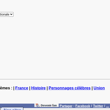
hèmes : |
France
|
Histoire
|
Personnages célèbres
|
Union
Partager
:
Facebook
/
Twitter
/
...