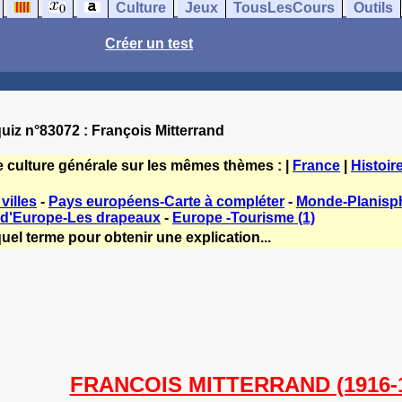
Culture
Jeux
TousLesCours
Outils
Créer un test
uiz n°83072 : François Mitterrand
e culture générale sur les mêmes thèmes : |
France
|
Histoir
villes
-
Pays européens-Carte à compléter
-
Monde-Planisp
 d'Europe-Les drapeaux
-
Europe -Tourisme (1)
uel terme pour obtenir une explication...
FRANCOIS MITTERRAND (1916-1