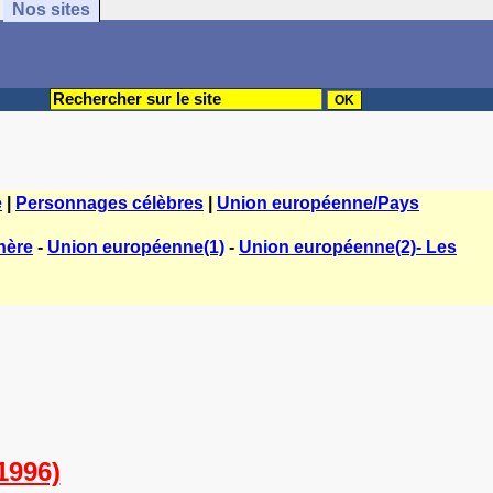
Nos sites
e
|
Personnages célèbres
|
Union européenne/Pays
hère
-
Union européenne(1)
-
Union européenne(2)- Les
996)