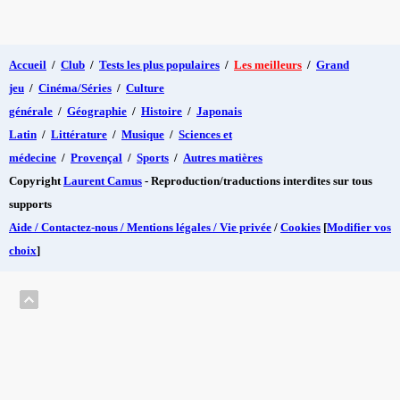
Accueil
/
Club
/
Tests les plus populaires
/
Les meilleurs
/
Grand
jeu
/
Cinéma/Séries
/
Culture
générale
/
Géographie
/
Histoire
/
Japonais
Latin
/
Littérature
/
Musique
/
Sciences et
médecine
/
Provençal
/
Sports
/
Autres matières
Copyright
Laurent Camus
- Reproduction/traductions interdites sur tous
supports
Aide / Contactez-nous / Mentions légales / Vie privée
/
Cookies
[
Modifier vos
choix
]