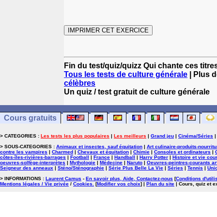
Fin du test/quiz/quizz Qui chante ces titre
Tous les tests de culture générale
| Plus d
célèbres
Un quiz / test gratuit de culture générale
Cours gratuits
> CATEGORIES :
Les tests les plus populaires
|
Les meilleurs
|
Grand jeu
|
Cinéma/Séries
> SOUS-CATEGORIES :
Animaux et insectes, sauf équitation
|
Art culinaire-produits-nourrit
contre les vampires
|
Charmed
|
Chevaux et équitation
|
Chimie
|
Consoles et ordinateurs
|
côtes-îles-rivières-barrages
|
Football
|
France
|
Handball
|
Harry Potter
|
Histoire et vie cou
oeuvres-solfège-interprètes
|
Mythologie
|
Médecine
|
Naruto
|
Oeuvres-peintres-courants ar
Seigneur des anneaux
|
Sténo/Sténographie
|
Série Plus Belle La Vie
|
Séries
|
Tennis
|
Uni
> INFORMATIONS :
Laurent Camus
-
En savoir plus, Aide, Contactez-nous
[
Conditions d'utili
Mentions légales / Vie privée
/
Cookies
.
[
Modifier vos choix
]
|
Plan du site
| Cours, quiz et 