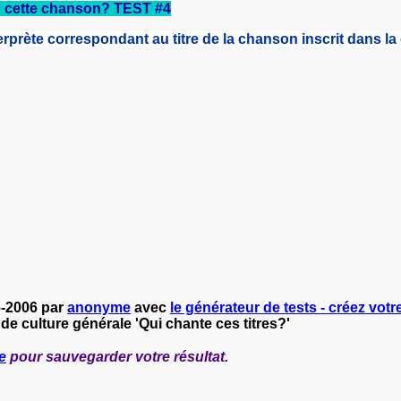
de cette chanson? TEST #4
terprète correspondant au titre de la chanson inscrit dans l
6-2006 par
anonyme
avec
le générateur de tests - créez votre
 de culture générale 'Qui chante ces titres?'
e
pour sauvegarder votre résultat.