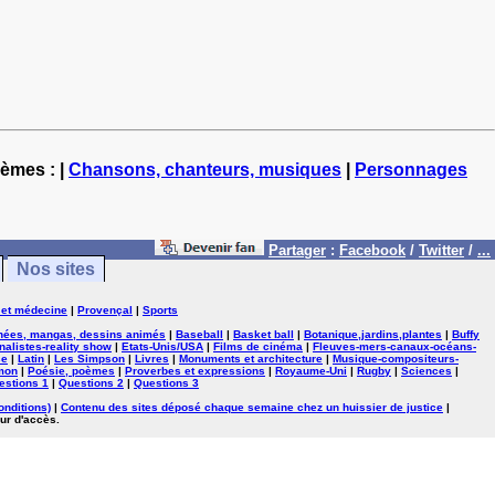
hèmes : |
Chansons, chanteurs, musiques
|
Personnages
Partager
:
Facebook
/
Twitter
/
...
Nos sites
 et médecine
|
Provençal
|
Sports
nées, mangas, dessins animés
|
Baseball
|
Basket ball
|
Botanique,jardins,plantes
|
Buffy
nalistes-reality show
|
Etats-Unis/USA
|
Films de cinéma
|
Fleuves-mers-canaux-océans-
se
|
Latin
|
Les Simpson
|
Livres
|
Monuments et architecture
|
Musique-compositeurs-
mon
|
Poésie, poèmes
|
Proverbes et expressions
|
Royaume-Uni
|
Rugby
|
Sciences
|
estions 1
|
Questions 2
|
Questions 3
onditions)
|
Contenu des sites déposé chaque semaine chez un huissier de justice
|
ur d'accès.