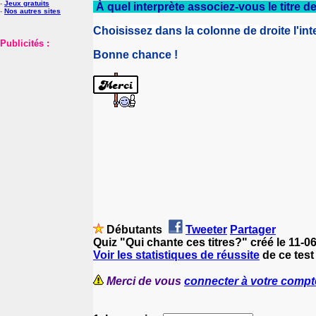
-
Jeux gratuits
À quel interprète associez-vous le titre 
-
Nos autres sites
Choisissez dans la colonne de droite l'in
Publicités :
Bonne chance !
Débutants
Tweeter
Partager
Quiz "Qui chante ces titres?" créé le 11-0
Voir les statistiques de réussite
de ce test
Merci de vous
connecter à votre compt