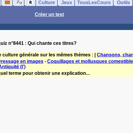
Culture
Jeux
TousLesCours
Outils
Créer un test
uiz n°8441 : Qui chante ces titres?
e culture générale sur les mêmes thèmes : |
Chansons, chan
Dressage en images
-
Coquillages et mollusques comestibl
Antiquité (l')
uel terme pour obtenir une explication...