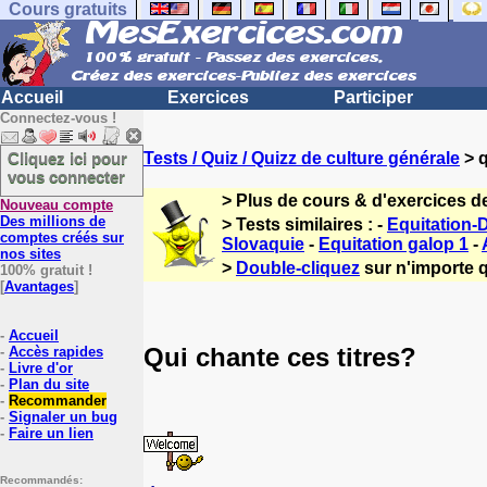
Cours gratuits
Accueil
Exercices
Participer
Connectez-vous !
Cliquez ici pour
Tests / Quiz / Quizz de culture générale
> q
vous connecter
> Plus de cours & d'exercices d
Nouveau compte
Des millions de
> Tests similaires : -
Equitation-
comptes créés sur
Slovaquie
-
Equitation galop 1
-
nos sites
>
Double-cliquez
sur n'importe q
100% gratuit !
[
Avantages
]
-
Accueil
Qui chante ces titres?
-
Accès rapides
-
Livre d'or
-
Plan du site
-
Recommander
-
Signaler un bug
-
Faire un lien
Recommandés: