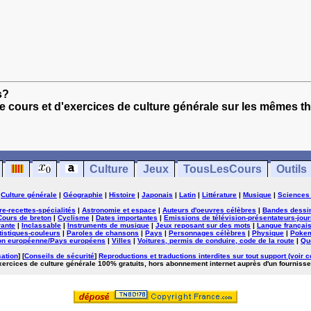
s?
e cours et d'exercices de culture générale sur les mêmes t
Culture
Jeux
TousLesCours
Outils
|
Culture générale
|
Géographie
|
Histoire
|
Japonais
|
Latin
|
Littérature
|
Musique
|
Sciences
ure-recettes-spécialités
|
Astronomie et espace
|
Auteurs d'oeuvres célèbres
|
Bandes dessi
Cours de breton
|
Cyclisme
|
Dates importantes
|
Emissions de télévision-présentateurs-jour
rante
|
Inclassable
|
Instruments de musique
|
Jeux reposant sur des mots
|
Langue françai
tistiques-couleurs
|
Paroles de chansons
|
Pays
|
Personnages célèbres
|
Physique
|
Poke
on européenne/Pays européens
|
Villes
|
Voitures, permis de conduire, code de la route
|
Qu
sation
] [
Conseils de sécurité
]
Reproductions et traductions interdites sur tout support (voir c
exercices de culture générale 100% gratuits, hors abonnement internet auprès d'un fournisse